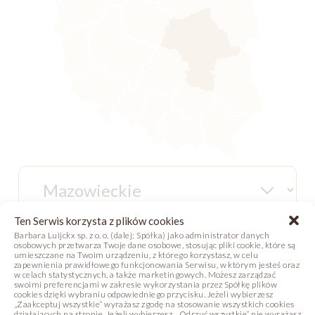
Ten Serwis korzysta z plików cookies
Barbara Luijckx sp. z o. o. (dalej: Spółka) jako administrator danych
osobowych przetwarza Twoje dane osobowe, stosując pliki cookie, które są
umieszczane na Twoim urządzeniu, z którego korzystasz, w celu
Krzysztof
zapewnienia prawidłowego funkcjonowania Serwisu, w którym jesteś oraz
w celach statystycznych, a także marketingowych. Możesz zarządzać
Kaczmarczyk
swoimi preferencjami w zakresie wykorzystania przez Spółkę plików
cookies dzięki wybraniu odpowiedniego przycisku. Jeżeli wybierzesz
„Zaakceptuj wszystkie” wyrażasz zgodę na stosowanie wszystkich cookies
Regionalny Kierownik
działających na stronie. Jeżeli wybierzesz, „Odrzuć wszystkie” nie wyrażasz