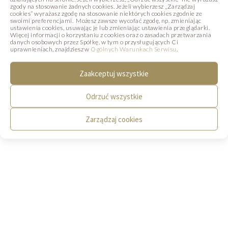
zgody na stosowanie żadnych cookies. Jeżeli wybierzesz „Zarządzaj
Sprzedaży
cookies” wyrażasz zgodę na stosowanie niektórych cookies zgodnie ze
swoimi preferencjami. Możesz zawsze wycofać zgodę, np. zmieniając
tel.:
+48 602 287 151
ustawienia cookies, usuwając je lub zmieniając ustawienia przeglądarki.
Więcej informacji o korzystaniu z cookies oraz o zasadach przetwarzania
danych osobowych przez Spółkę, w tym o przysługujących Ci
uprawnieniach, znajdziesz w
Ogólnych Warunkach Serwisu
.
Zaakceptuj wszystkie
LOKALIZACJA
Odrzuć wszystkie
Zarządzaj cookies