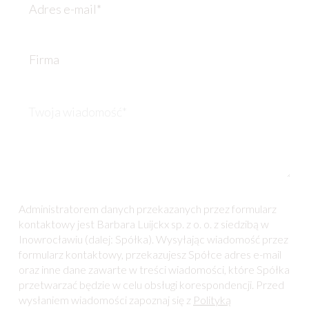
r
w
d
t
i
r
e
s
e
l
k
F
s
e
o
i
e
f
*
r
-
o
m
m
n
W
a
a
u
i
i
a
l
d
*
o
m
o
ś
ć
Administratorem danych przekazanych przez formularz
*
kontaktowy jest Barbara Luijckx sp. z o. o. z siedzibą w
Inowrocławiu (dalej: Spółka). Wysyłając wiadomość przez
formularz kontaktowy, przekazujesz Spółce adres e-mail
oraz inne dane zawarte w treści wiadomości, które Spółka
przetwarzać będzie w celu obsługi korespondencji. Przed
wysłaniem wiadomości zapoznaj się z
Polityką