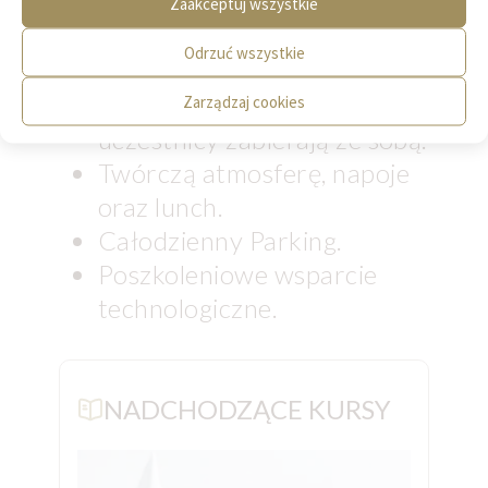
trwania szkolenia.
Zaakceptuj wszystkie
Dyplom ukończenia szkolenia.
Odrzuć wszystkie
Fartuch, który po
zakończeniu szkolenia
Zarządzaj cookies
uczestnicy zabierają ze sobą.
Twórczą atmosferę, napoje
oraz lunch.
Całodzienny Parking.
Poszkoleniowe wsparcie
technologiczne.
NADCHODZĄCE KURSY