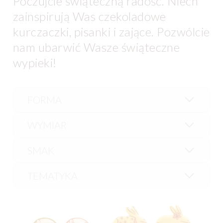
Poczujcie świąteczną radość. Niech
zainspirują Was czekoladowe
kurczaczki, pisanki i zające. Pozwólcie
nam ubarwić Wasze świąteczne
wypieki!
FORMA
WYMIAR
SMAK
TEMATYKA