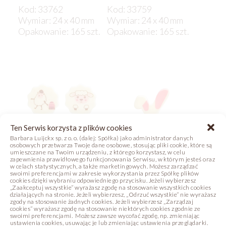
Kod: 33762
Kod: 33759
Wymiar: 24 x 40 mm
Wymiar: 24 x 40 mm
Opakowanie: 165 szt.
Opakowanie: 165 szt.
Ten Serwis korzysta z plików cookies
Barbara Luijckx sp. z o. o. (dalej: Spółka) jako administrator danych
osobowych przetwarza Twoje dane osobowe, stosując pliki cookie, które są
umieszczane na Twoim urządzeniu, z którego korzystasz, w celu
zapewnienia prawidłowego funkcjonowania Serwisu, w którym jesteś oraz
w celach statystycznych, a także marketingowych. Możesz zarządzać
swoimi preferencjami w zakresie wykorzystania przez Spółkę plików
OWIECZKI
KRÓLICZEK
cookies dzięki wybraniu odpowiedniego przycisku. Jeżeli wybierzesz
„Zaakceptuj wszystkie” wyrażasz zgodę na stosowanie wszystkich cookies
działających na stronie. Jeżeli wybierzesz, „Odrzuć wszystkie” nie wyrażasz
Kod: 33749
Kod: 33747
zgody na stosowanie żadnych cookies. Jeżeli wybierzesz „Zarządzaj
cookies” wyrażasz zgodę na stosowanie niektórych cookies zgodnie ze
Wymiar: 37 mm
Wymiar: 29 x 38 mm
swoimi preferencjami. Możesz zawsze wycofać zgodę, np. zmieniając
Opakowanie: 105 szt.
Opakowanie: 135 szt.
ustawienia cookies, usuwając je lub zmieniając ustawienia przeglądarki.