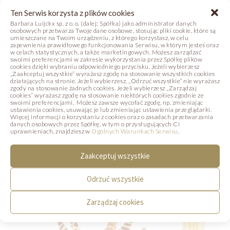
Ten Serwis korzysta z plików cookies
Barbara Luijckx sp. z o. o. (dalej: Spółka) jako administrator danych
osobowych przetwarza Twoje dane osobowe, stosując pliki cookie, które są
umieszczane na Twoim urządzeniu, z którego korzystasz, w celu
zapewnienia prawidłowego funkcjonowania Serwisu, w którym jesteś oraz
w celach statystycznych, a także marketingowych. Możesz zarządzać
Ana Florencia Davila
swoimi preferencjami w zakresie wykorzystania przez Spółkę plików
cookies dzięki wybraniu odpowiedniego przycisku. Jeżeli wybierzesz
„Zaakceptuj wszystkie” wyrażasz zgodę na stosowanie wszystkich cookies
działających na stronie. Jeżeli wybierzesz, „Odrzuć wszystkie” nie wyrażasz
zgody na stosowanie żadnych cookies. Jeżeli wybierzesz „Zarządzaj
Michał Świerad
cookies” wyrażasz zgodę na stosowanie niektórych cookies zgodnie ze
swoimi preferencjami. Możesz zawsze wycofać zgodę, np. zmieniając
ustawienia cookies, usuwając je lub zmieniając ustawienia przeglądarki.
Więcej informacji o korzystaniu z cookies oraz o zasadach przetwarzania
danych osobowych przez Spółkę, w tym o przysługujących Ci
PRZEJDŹ DO STRONY KURSU
uprawnieniach, znajdziesz w
Ogólnych Warunkach Serwisu
.
Zaakceptuj wszystkie
Odrzuć wszystkie
Zarządzaj cookies