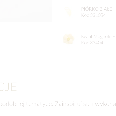
PIÓRKO BIAŁE
Kod 331054
Kwiat Magnolii B
Kod 33404
CJE
 podobnej tematyce. Zainspiruj się i wykona