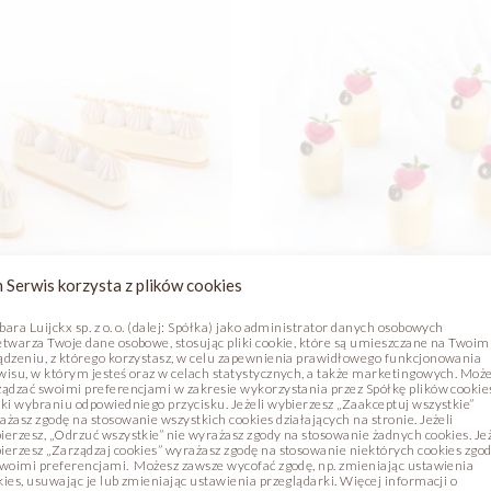
 Serwis korzysta z plików cookies
bara Luijckx sp. z o. o. (dalej: Spółka) jako administrator danych osobowych
 PRINT BIAŁE
BIAŁA DAMA
etwarza Twoje dane osobowe, stosując pliki cookie, które są umieszczane na Twoim
ądzeniu, z którego korzystasz, w celu zapewnienia prawidłowego funkcjonowania
wisu, w którym jesteś oraz w celach statystycznych, a także marketingowych. Moż
ządzać swoimi preferencjami w zakresie wykorzystania przez Spółkę plików cookie
e
Zdjęcie
ęki wybraniu odpowiedniego przycisku. Jeżeli wybierzesz „Zaakceptuj wszystkie”
ażasz zgodę na stosowanie wszystkich cookies działających na stronie. Jeżeli
ierzesz, „Odrzuć wszystkie” nie wyrażasz zgody na stosowanie żadnych cookies. Jeż
ierzesz „Zarządzaj cookies” wyrażasz zgodę na stosowanie niektórych cookies zgo
swoimi preferencjami. Możesz zawsze wycofać zgodę, np. zmieniając ustawienia
kies, usuwając je lub zmieniając ustawienia przeglądarki. Więcej informacji o