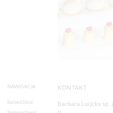
NAWIGACJA
KONTAKT
Barbara Decor
Barbara Luijckx sp. z
o.
Barima Artisanal