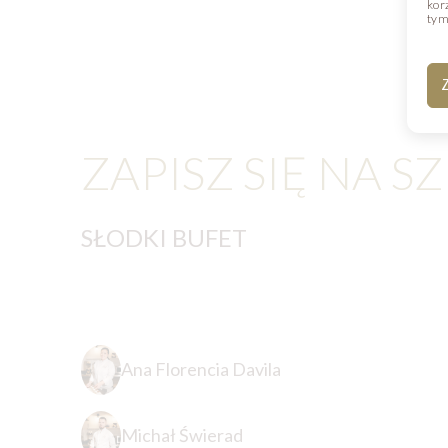
kor
tym
Z
ZAPISZ SIĘ NA S
SŁODKI BUFET
Ana Florencia Davila
Michał Świerad