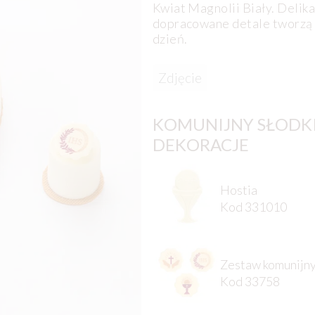
Kwiat Magnolii Biały. Delika
dopracowane detale tworzą 
dzień.
Zdjęcie
KOMUNIJNY SŁODKI 
DEKORACJE
Hostia
Kod 331010
Zestaw komunijn
Kod 33758