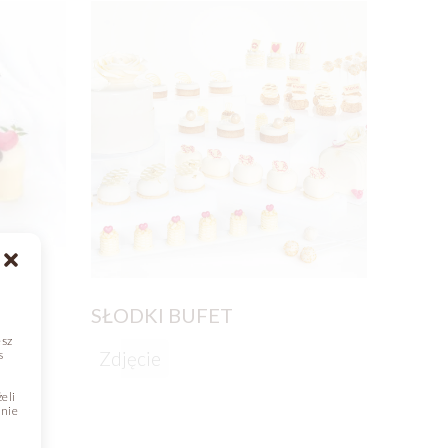
SŁODKI BUFET
CZEK
esz
s
Zdjęcie
Zdjęc
eli
dnie