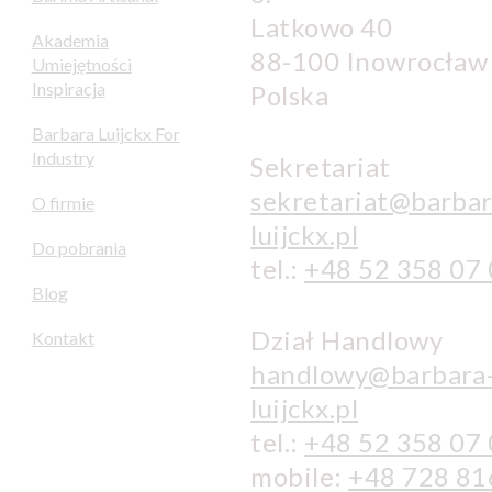
Latkowo 40
Akademia
88-100 Inowrocław
Umiejętności
Inspiracja
Polska
Barbara Luijckx For
Industry
Sekretariat
sekretariat@barbar
O firmie
luijckx.pl
Do pobrania
tel.:
+48 52 358 07
Blog
Dział Handlowy
Kontakt
handlowy@barbara
luijckx.pl
tel.:
+48 52 358 07
mobile:
+48 728 81