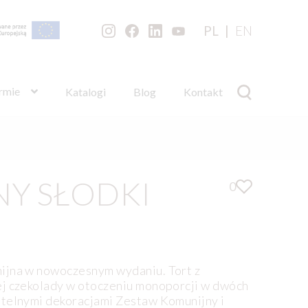
PL
EN
irmie
Katalogi
Blog
Kontakt
Y SŁODKI
0
ijna w nowoczesnym wydaniu. Tort z
ej czekolady w otoczeniu monoporcji w dwóch
btelnymi dekoracjami Zestaw Komunijny i