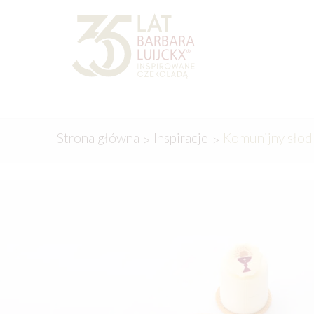
Przejdź
Przejdź
do
do
nawigacji
treści
Strona główna
Inspiracje
Komunijny słodk