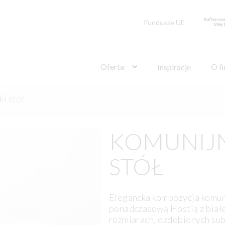
Fundusze UE
Szukaj:
Oferta
O f
Inspiracje
i stół
KOMUNIJN
STÓŁ
Elegancka kompozycja komun
ponadczasową Hostią z biał
rozmiarach, ozdobionych su