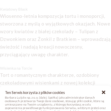
Kwiatowy Blask
Wiosenno-letnia kompozycja tortu i monoporcji,
stworzona z myślą o wyjątkowych okazjach. Nowe
wzory kwiatów z białej czekolady – Tulipan z
Dzwonkiem oraz Żonkil z Bratkiem – wprowadzają
świeżość i nadają kreacji nowoczesny,
przyciągający uwagę charakter.
Wisienka na Torcie
Tort o romantycznym charakterze, ozdobiony
czekoladowymi wisienkami z nowej kolekcji
Celebrations. Górę tortu zdobią lekkie makaroniki
Ten Serwis korzysta z plików cookies
i dekoracja z białej czekolady „Serce w Sercu”,
Barbara Luijckx sp. z o. o. (dalej: Spółka) jako administrator danych
osobowych przetwarza Twoje dane osobowe, stosując pliki cookie, które są
umieszczane na Twoim urządzeniu, z którego korzystasz, w celu
podkreślające jego odświętny charakter. Idealny
zapewnienia prawidłowego funkcjonowania Serwisu, w którym jesteś oraz