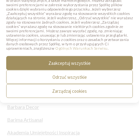
w celach statystycznych, a także marketingowych. Możesz zarządzać
wybór na wyjątkowe okazje, gdzie liczy się
swoimi preferencjami w zakresie wykorzystania przez Spółkę plików
cookies dzięki wybraniu odpowiedniego przycisku. Jeżeli wybierzesz
subtelna estetyka i dopracowany detal
„Zaakceptuj wszystkie” wyrażasz zgodę na stosowanie wszystkich cookies
działających na stronie. Jeżeli wybierzesz, „Odrzuć wszystkie” nie wyrażasz
zgody na stosowanie żadnych cookies. Jeżeli wybierzesz „Zarządzaj
cookies” wyrażasz zgodę na stosowanie niektórych cookies zgodnie ze
swoimi preferencjami. Możesz zawsze wycofać zgodę, np. zmieniając
ustawienia cookies, usuwając je lub zmieniając ustawienia przeglądarki.
Więcej informacji o korzystaniu z cookies oraz o zasadach przetwarzania
danych osobowych przez Spółkę, w tym o przysługujących Ci
uprawnieniach, znajdziesz w
Ogólnych Warunkach Serwisu
.
Zaakceptuj wszystkie
Odrzuć wszystkie
NAWIGACJA
Zarządzaj cookies
Barbara Decor
Barima Artisanal
Akademia Umiejętności Inspiracja