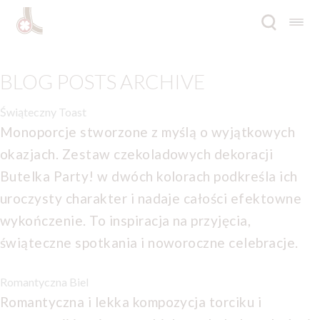
Przejdź
Przejdź
do
do
nawigacji
treści
Rozwi
Oferta
BLOG POSTS ARCHIVE
menu
poto
Inspiracje
Świąteczny Toast
Monoporcje stworzone z myślą o wyjątkowych
Rozwi
O firmie
menu
okazjach. Zestaw czekoladowych dekoracji
poto
Butelka Party! w dwóch kolorach podkreśla ich
Katalogi
uroczysty charakter i nadaje całości efektowne
Kontakt
wykończenie. To inspiracja na przyjęcia,
świąteczne spotkania i noworoczne celebracje.
Blog
Romantyczna Biel
EN
Romantyczna i lekka kompozycja torciku i