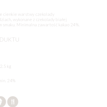
te cienkie warstwy czekolady
ziach, wykonane z czekolady białej
 smaku. Minimalna zawartość kakao 24%.
ODUKTU
 2.5 kg
min. 24%