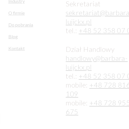
Industry
Sekretariat
sekretariat@barbara
O firmie
luijckx.pl
Do pobrania
tel.:
+48 52 358 07 
Blog
Dział Handlowy
Kontakt
handlowy@barbara-
luijckx.pl
tel.:
+48 52 358 07 
mobile:
+48 728 81
109
mobile:
+48 728 95
675