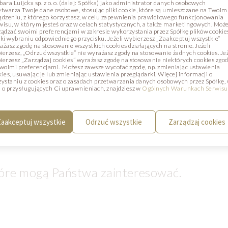
bara Luijckx sp. z o. o. (dalej: Spółka) jako administrator danych osobowych
etwarza Twoje dane osobowe, stosując pliki cookie, które są umieszczane na Twoim
ądzeniu, z którego korzystasz, w celu zapewnienia prawidłowego funkcjonowania
wisu, w którym jesteś oraz w celach statystycznych, a także marketingowych. Moż
ządzać swoimi preferencjami w zakresie wykorzystania przez Spółkę plików cookie
ęki wybraniu odpowiedniego przycisku. Jeżeli wybierzesz „Zaakceptuj wszystkie”
ażasz zgodę na stosowanie wszystkich cookies działających na stronie. Jeżeli
ierzesz, „Odrzuć wszystkie” nie wyrażasz zgody na stosowanie żadnych cookies. Jeż
ierzesz „Zarządzaj cookies” wyrażasz zgodę na stosowanie niektórych cookies zgo
Shavingsy białe - Shav
swoimi preferencjami. Możesz zawsze wycofać zgodę, np. zmieniając ustawienia
kies, usuwając je lub zmieniając ustawienia przeglądarki. Więcej informacji o
Kod: 774552
zystaniu z cookies oraz o zasadach przetwarzania danych osobowych przez Spółkę,
 o przysługujących Ci uprawnieniach, znajdziesz w
Ogólnych Warunkach Serwisu
UKTY
aakceptuj wszystkie
Odrzuć wszystkie
Zarządzaj cookies
tóre mogą Państwa zainteresować.