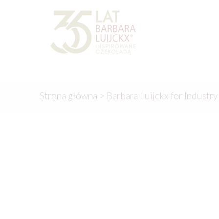
Przejdź
Przejdź
do
do
nawigacji
treści
Strona główna
>
Barbara Luijckx for Industry