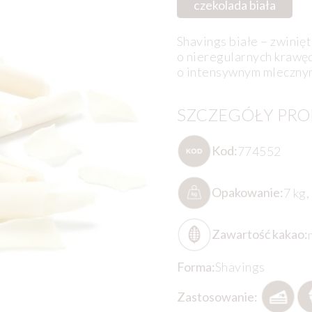
czekolada biała
Shavings białe – zwinię
o nieregularnych krawęd
o intensywnym mlecznym
SZCZEGÓŁY PR
Kod:
774552
Opakowanie:
7 kg,
Zawartość kakao:
Forma:
Shavings
Zastosowanie: