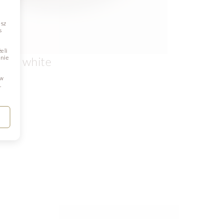
esz
s
eli
dnie
ings white
 w
.