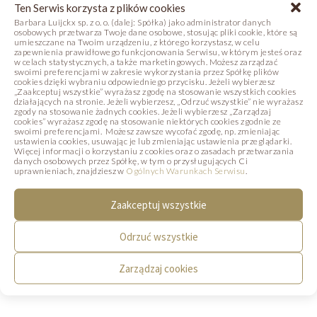
NAWIGACJA
Ten Serwis korzysta z plików cookies
Barbara Luijckx sp. z o. o. (dalej: Spółka) jako administrator danych
osobowych przetwarza Twoje dane osobowe, stosując pliki cookie, które są
umieszczane na Twoim urządzeniu, z którego korzystasz, w celu
Barbara Decor
zapewnienia prawidłowego funkcjonowania Serwisu, w którym jesteś oraz
w celach statystycznych, a także marketingowych. Możesz zarządzać
swoimi preferencjami w zakresie wykorzystania przez Spółkę plików
Barima Artisanal
cookies dzięki wybraniu odpowiedniego przycisku. Jeżeli wybierzesz
„Zaakceptuj wszystkie” wyrażasz zgodę na stosowanie wszystkich cookies
działających na stronie. Jeżeli wybierzesz, „Odrzuć wszystkie” nie wyrażasz
Akademia Umiejętności Inspiracja
zgody na stosowanie żadnych cookies. Jeżeli wybierzesz „Zarządzaj
cookies” wyrażasz zgodę na stosowanie niektórych cookies zgodnie ze
swoimi preferencjami. Możesz zawsze wycofać zgodę, np. zmieniając
Barbara Luijckx For Industry
ustawienia cookies, usuwając je lub zmieniając ustawienia przeglądarki.
Więcej informacji o korzystaniu z cookies oraz o zasadach przetwarzania
danych osobowych przez Spółkę, w tym o przysługujących Ci
O firmie
uprawnieniach, znajdziesz w
Ogólnych Warunkach Serwisu
.
Do pobrania
Zaakceptuj wszystkie
Blog
Odrzuć wszystkie
Kontakt
Zarządzaj cookies
KONTAKT