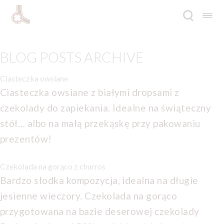
Przejdź
Przejdź
do
do
nawigacji
treści
Rozwi
Oferta
BLOG POSTS ARCHIVE
menu
poto
Inspiracje
Ciasteczka owsiane
Ciasteczka owsiane z białymi dropsami z
Rozwi
O firmie
menu
czekolady do zapiekania. Idealne na świąteczny
poto
stół… albo na małą przekąskę przy pakowaniu
Katalogi
prezentów!
Kontakt
Czekolada na gorąco z churros
Blog
Bardzo słodka kompozycja, idealna na długie
jesienne wieczory. Czekolada na gorąco
EN
przygotowana na bazie deserowej czekolady