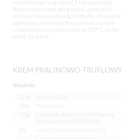
rozwałkować na grubość 5 mm pomiędzy
dwoma arkuszami pergaminu, zamrozić i
przyciąć do pożądanego kształtu. Wypiekać
pomiędzy dwoma perforowanymi matami
silikonowymi w temperaturze 180°C przez
około 15 minut.
KREM PRALINOWO-TRUFLOWY
Składniki:
500g
Śmietana 32%
500g
Mascarpone
150g
Czekolada deserowa 56% Barima
Artisanal (kod CHN56XX3)
30g
Sanett Dreidoppel (kod 0320)
30g
Pasta pralinowo-truflowa