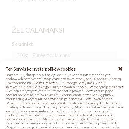
ŻEL CALAMANSI
Składniki:
200g
Purée z calamansi
50g
Cukier
Ten Serwis korzysta z plików cookies
3g
Agar
Barbara Luijckx sp. z o. o. (dalej: Spółka) jako administrator danych
osobowych przetwarza Twoje dane osobowe, stosując pliki cookie, które są
umieszczane na Twoim urządzeniu, z którego korzystasz, w celu
Przygotowanie:
zapewnienia prawidłowego funkcjonowania Serwisu, w którym jesteś oraz
w celach statystycznych, a także marketingowych. Możesz zarządzać
Zagotować wszystkie składniki. Przelać do
swoimi preferencjami w zakresie wykorzystania przez Spółkę plików
cookies dzięki wybraniu odpowiedniego przycisku. Jeżeli wybierzesz
miski. Schłodzić w lodówce aż do stężenia.
„Zaakceptuj wszystkie” wyrażasz zgodę na stosowanie wszystkich cookies
działających na stronie. Jeżeli wybierzesz, „Odrzuć wszystkie” nie wyrażasz
Zblendować, aby uzyskać konsystencję
zgody na stosowanie żadnych cookies. Jeżeli wybierzesz „Zarządzaj
galaretki. Przełożyć do rękawa
cookies” wyrażasz zgodę na stosowanie niektórych cookies zgodnie ze
swoimi preferencjami. Możesz zawsze wycofać zgodę, np. zmieniając
cukierniczego.
ustawienia cookies, usuwając je lub zmieniając ustawienia przeglądarki.
Więcej informacji o korzystaniu z cookies oraz o zasadach przetwarzania