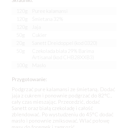
Składniki:
120g
Puree kalamansi
120g
Śmietana 32%
120g
Jaja
50g
Cukier
20g
Sanett Dreidoppel (kod 0320)
50g
Czekolada biała 29% Barima
Artisanal (kod CHB28XXB3)
100g
Masło
Przygotowanie:
Podgrzać pure kalamansi ze śmietaną. Dodać
jaja z cukrem i ponownie podgrzać do 82°C,
cały czas mieszając. Przecedzić, dodać
Sanett oraz białą czekoladę i całość
zblendować. Po wystudzeniu do 45°C dodać
masło i ponownie zmiksować. Wlać połowę
masy do foremek i zamrozić.