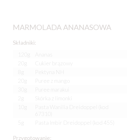
MARMOLADA ANANASOWA
Składniki:
120g
Ananas
20g
Cukier brązowy
8g
Pektyna NH
20g
Puree z mango
30g
Puree marakui
2g
Skórka z limonki
10g
Pasta Wanilia Dreidoppel (kod
67310)
5g
Pasta Imbir Dreidoppel (kod 455)
Przygotowanie: