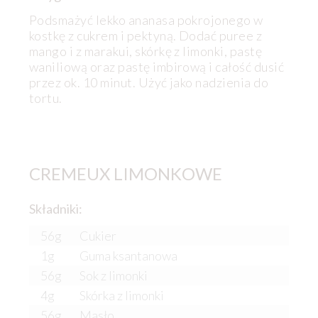
Podsmażyć lekko ananasa pokrojonego w
kostkę z cukrem i pektyną. Dodać puree z
mango i z marakui, skórkę z limonki, pastę
waniliową oraz pastę imbirową i całość dusić
przez ok. 10 minut. Użyć jako nadzienia do
tortu.
CREMEUX LIMONKOWE
Składniki:
56g
Cukier
1g
Guma ksantanowa
56g
Sok z limonki
4g
Skórka z limonki
56g
Masło