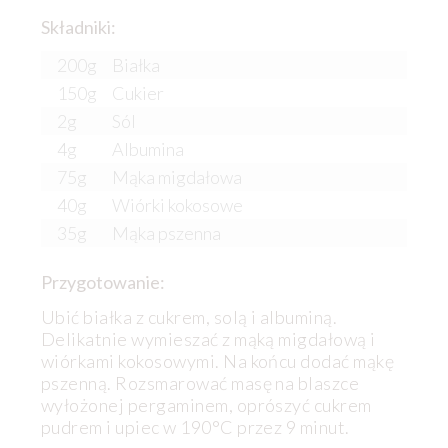
Składniki:
200g
Białka
150g
Cukier
2g
Sól
4g
Albumina
75g
Mąka migdałowa
40g
Wiórki kokosowe
35g
Mąka pszenna
Przygotowanie:
Ubić białka z cukrem, solą i albuminą.
Delikatnie wymieszać z mąką migdałową i
wiórkami kokosowymi. Na końcu dodać mąkę
pszenną. Rozsmarować masę na blaszce
wyłożonej pergaminem, oprószyć cukrem
pudrem i upiec w 190°C przez 9 minut.