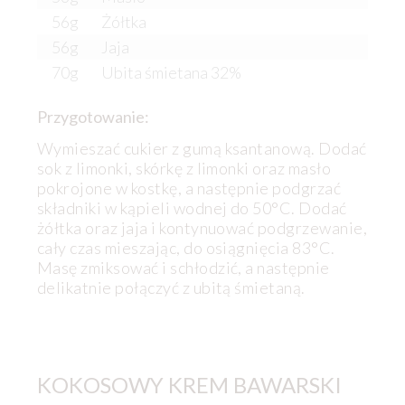
56g
Żółtka
56g
Jaja
70g
Ubita śmietana 32%
Przygotowanie:
Wymieszać cukier z gumą ksantanową. Dodać
sok z limonki, skórkę z limonki oraz masło
pokrojone w kostkę, a następnie podgrzać
składniki w kąpieli wodnej do 50°C. Dodać
żółtka oraz jaja i kontynuować podgrzewanie,
cały czas mieszając, do osiągnięcia 83°C.
Masę zmiksować i schłodzić, a następnie
delikatnie połączyć z ubitą śmietaną.
KOKOSOWY KREM BAWARSKI