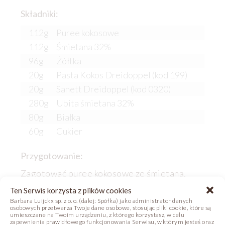
Składniki:
112g
Puree kokosowe
112g
Śmietana 32%
96g
Żółtka
20g
Pasta Kokos Dreidoppel (kod 199)
20g
Sanett Dreidoppel (kod 0320)
280g
Ubita śmietana 32%
80g
Białka
60g
Cukier
Przygotowanie:
Zagotować puree kokosowe ze śmietaną,
dodać żółtka oraz Sanett i cały czas
Ten Serwis korzysta z plików cookies
mieszając podgrzać do 83°C. Na końcu dodać
Barbara Luijckx sp. z o. o. (dalej: Spółka) jako administrator danych
pastę kokosową i schłodzić. Tuż przed
osobowych przetwarza Twoje dane osobowe, stosując pliki cookie, które są
umieszczane na Twoim urządzeniu, z którego korzystasz, w celu
zastygnięciem (ok. 30°C), połączyć krem z
zapewnienia prawidłowego funkcjonowania Serwisu, w którym jesteś oraz