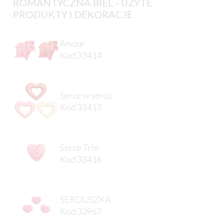
ROMANTYCZNA BIEL - UŻYTE
PRODUKTY I DEKORACJE
Amour
Kod 33414
Serce w sercu
Kod 33413
Serce Trio
Kod 33416
SERDUSZKA
Kod 33967