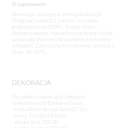
Przygotowanie:
Namoczyć żelatynę w zimnej wodzie(2).
Podgrzać wodę(1) z cukrem i syropem
glukozowym do 103°C. Dodać mleko
skondensowane, namoczoną żelatynę i białą
czekoladę. Wymieszać za pomocą blendera i
schłodzić. Zamrożony tort oblewać polewą o
temp. 30-35°C.
DEKORACJA
Do udekorowanie użyć dekoracji
czekoladowych Barbara Decor:
- Kółka Białe zestaw (kod 33711)
- Serce Trio (kod 33416)
- Amour (kod 33414)
- Serduszka (kod 33967)