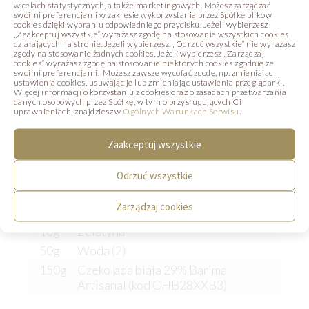
ubitą śmietaną. Osobno ubić białka z cukrem i
w celach statystycznych, a także marketingowych. Możesz zarządzać
swoimi preferencjami w zakresie wykorzystania przez Spółkę plików
delikatnie połączyć pianę z pierwszą masą.
cookies dzięki wybraniu odpowiedniego przycisku. Jeżeli wybierzesz
„Zaakceptuj wszystkie” wyrażasz zgodę na stosowanie wszystkich cookies
działających na stronie. Jeżeli wybierzesz, „Odrzuć wszystkie” nie wyrażasz
zgody na stosowanie żadnych cookies. Jeżeli wybierzesz „Zarządzaj
cookies” wyrażasz zgodę na stosowanie niektórych cookies zgodnie ze
swoimi preferencjami. Możesz zawsze wycofać zgodę, np. zmieniając
ustawienia cookies, usuwając je lub zmieniając ustawienia przeglądarki.
POLEWA NABŁYSZCZAJĄCA
Więcej informacji o korzystaniu z cookies oraz o zasadach przetwarzania
danych osobowych przez Spółkę, w tym o przysługujących Ci
uprawnieniach, znajdziesz w
Ogólnych Warunkach Serwisu
.
Składniki:
Zaakceptuj wszystkie
75g
Cukier
150g
Woda (1)
Odrzuć wszystkie
150g
Syrop glukozowy
Zarządzaj cookies
100g
Mleko skondensowane
10g
Żelatyna
50g
Woda (2)
150g
Czekolada biała 29% Barima
Artisanal (kod CHB28XXB3)