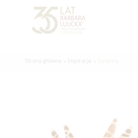
Przejdź
Przejdź
do
do
nawigacji
treści
Strona główna
Inspiracje
Savanna