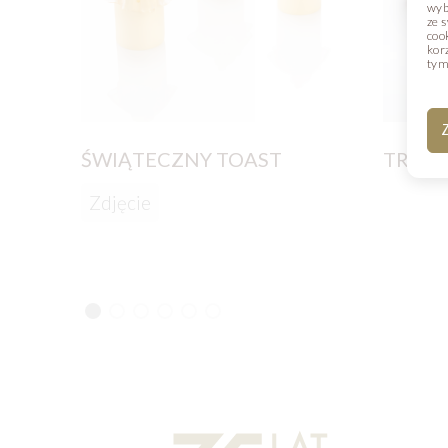
wyb
ze 
coo
kor
tym
Z
ŚWIĄTECZNY TOAST
TRUF
Zdjęcie