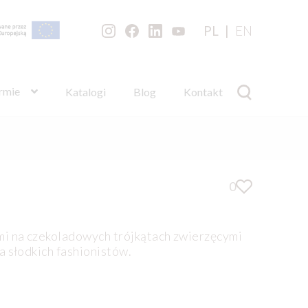
PL
EN
irmie
Katalogi
Blog
Kontakt
0
mi na czekoladowych trójkątach zwierzęcymi
a słodkich fashionistów.