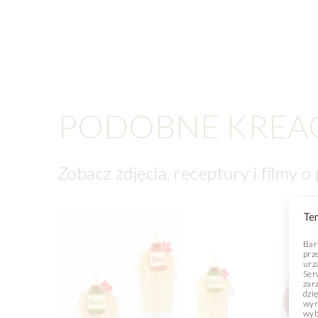
PODOBNE KREA
Zobacz zdjęcia, receptury i filmy o
Ten
Bar
prz
urz
Ser
zar
dzi
wyr
wyb