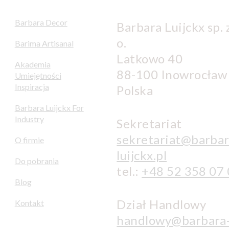
Barbara Decor
Barbara Luijckx sp. z
o.
Barima Artisanal
Latkowo 40
Akademia
88-100 Inowrocław
Umiejętności
Inspiracja
Polska
Barbara Luijckx For
Industry
Sekretariat
sekretariat@barbar
O firmie
luijckx.pl
Do pobrania
tel.:
+48 52 358 07
Blog
Dział Handlowy
Kontakt
handlowy@barbara