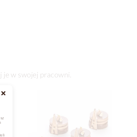
j je w swojej pracowni.
esz
s
eli