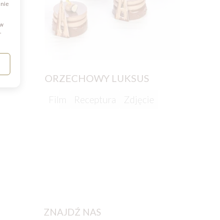
dnie
 w
.
ORZECHOWY LUKSUS
PRAL
Film
Receptura
Zdjęcie
Recep
ZNAJDŹ NAS