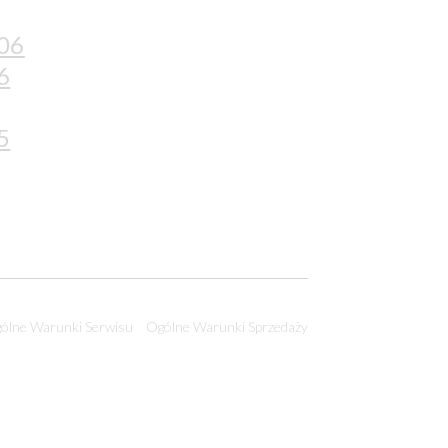
 06
6
5
ólne Warunki Serwisu
Ogólne Warunki Sprzedaży