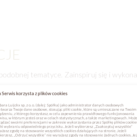
CJE
 podobnej tematyce. Zainspiruj się i wykona
 Serwis korzysta z plików cookies
bara Luijckx sp. z o. o. (dalej: Spółka) jako administrator danych osobowych
etwarza Twoje dane osobowe, stosując pliki cookie, które są umieszczane na Twoim
ądzeniu, z którego korzystasz, w celu zapewnienia prawidłowego funkcjonowania
wisu, w którym jesteś oraz w celach statystycznych, a także marketingowych. Moż
ządzać swoimi preferencjami w zakresie wykorzystania przez Spółkę plików cookie
ęki wybraniu odpowiedniego przycisku. Jeżeli wybierzesz „Zaakceptuj wszystkie”
ażasz zgodę na stosowanie wszystkich cookies działających na stronie. Jeżeli
ierzesz, „Odrzuć wszystkie” nie wyrażasz zgody na stosowanie żadnych cookies. Jeż