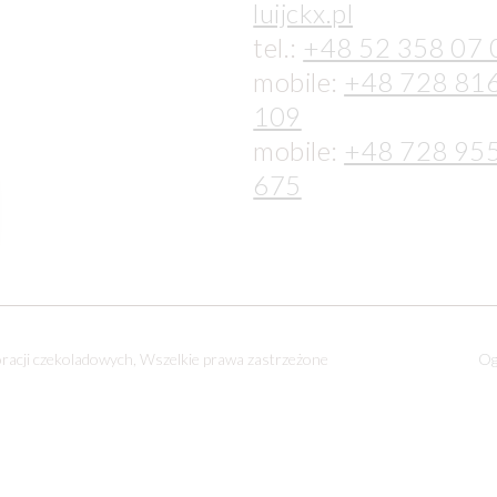
luijckx.pl
tel.:
+48 52 358 07 
mobile:
+48 728 81
109
mobile:
+48 728 95
675
oracji czekoladowych, Wszelkie prawa zastrzeżone
Og