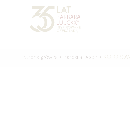
Przejdź
Przejdź
do
do
nawigacji
treści
Strona główna
>
Barbara Decor
>
KOLOROW