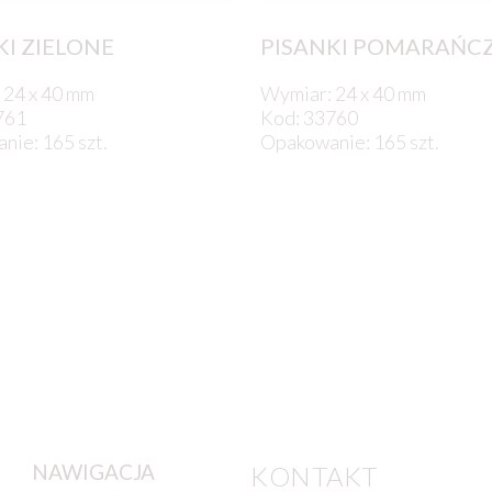
KI ZIELONE
PISANKI POMARAŃC
 24 x 40 mm
Wymiar: 24 x 40 mm
761
Kod: 33760
ie: 165 szt.
Opakowanie: 165 szt.
NAWIGACJA
KONTAKT