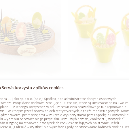
ROWE ZAJĄCE
KOSZYKI WIELKANO
 Serwis korzysta z plików cookies
e
Zdjęcie
bara Luijckx sp. z o. o. (dalej: Spółka) jako administrator danych osobowych
etwarza Twoje dane osobowe, stosując pliki cookie, które są umieszczane na Twoim
ądzeniu, z którego korzystasz, w celu zapewnienia prawidłowego funkcjonowania
wisu, w którym jesteś oraz w celach statystycznych, a także marketingowych. Moż
ządzać swoimi preferencjami w zakresie wykorzystania przez Spółkę plików cookie
ęki wybraniu odpowiedniego przycisku. Jeżeli wybierzesz „Zaakceptuj wszystkie”
ażasz zgodę na stosowanie wszystkich cookies działających na stronie. Jeżeli
ierzesz, „Odrzuć wszystkie” nie wyrażasz zgody na stosowanie żadnych cookies. Jeż