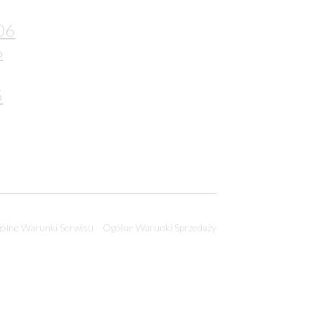
06
6
5
ólne Warunki Serwisu
Ogólne Warunki Sprzedaży