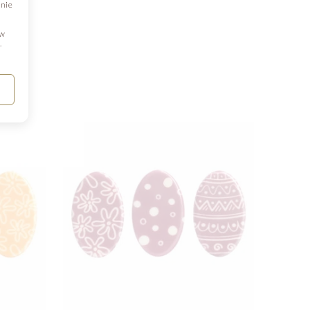
dnie
 w
.