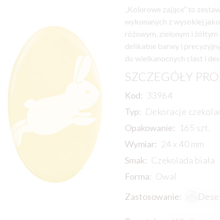
„Kolorowe zające” to zestaw
wykonanych z wysokiej jakoś
różowym, zielonym i żółtym 
delikatne barwy i precyzyj
do wielkanocnych ciast i de
SZCZEGÓŁY PR
Kod:
33964
Typ:
Dekoracje czekol
Opakowanie:
165 szt.
Wymiar:
24 x 40 mm
Smak:
Czekolada biała
Forma:
Owal
Zastosowanie:
Dese