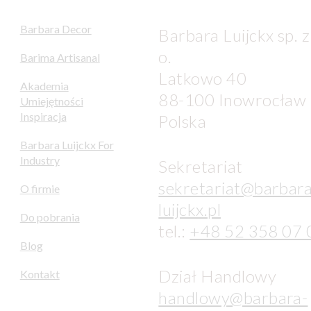
Barbara Decor
Barbara Luijckx sp. z
o.
Barima Artisanal
Latkowo 40
Akademia
88-100 Inowrocław
Umiejętności
Inspiracja
Polska
Barbara Luijckx For
Industry
Sekretariat
sekretariat@barbara
O firmie
luijckx.pl
Do pobrania
tel.:
+48 52 358 07 
Blog
Dział Handlowy
Kontakt
handlowy@barbara-