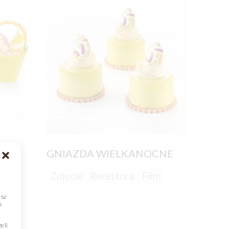
CNE
GNIAZDA WIELKANOCNE
Zdjęcie
Receptura
Film
esz
s
eli