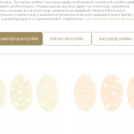
UKTY
ierzesz „Zarządzaj cookies” wyrażasz zgodę na stosowanie niektórych cookies zgo
swoimi preferencjami. Możesz zawsze wycofać zgodę, np. zmieniając ustawienia
kies, usuwając je lub zmieniając ustawienia przeglądarki. Więcej informacji o
zystaniu z cookies oraz o zasadach przetwarzania danych osobowych przez Spółkę,
 o przysługujących Ci uprawnieniach, znajdziesz w
Ogólnych Warunkach Serwisu
tóre mogą Państwa zainteresować.
aakceptuj wszystkie
Odrzuć wszystkie
Zarządzaj cookies