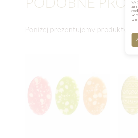
PODOBNE PROD
wyb
ze 
coo
kor
tym
Poniżej prezentujemy produkty, k
Z