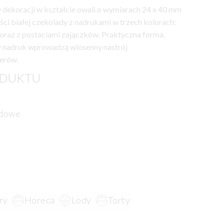
 dekoracji w kształcie owali o wymiarach 24 x 40 mm
ci białej czekolady z nadrukami w trzech kolorach:
oraz z postaciami zajączków. Praktyczna forma,
ny nadruk wprowadzą wiosenny nastrój
serów.
ODUKTU
adowe
ry
Horeca
Lody
Torty