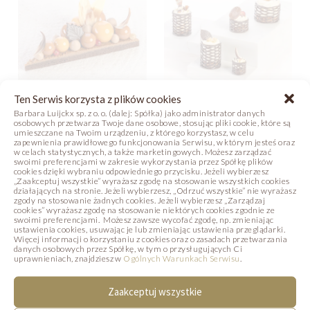
Ten Serwis korzysta z plików cookies
Barbara Luijckx sp. z o. o. (dalej: Spółka) jako administrator danych
JESIEŃ SUBLIME
ART GRILLAGE –
osobowych przetwarza Twoje dane osobowe, stosując pliki cookie, które są
umieszczane na Twoim urządzeniu, z którego korzystasz, w celu
SŁODKA
zapewnienia prawidłowego funkcjonowania Serwisu, w którym jesteś oraz
w celach statystycznych, a także marketingowych. Możesz zarządzać
Zdjęcie
Receptura
KOMPOZYCJA
swoimi preferencjami w zakresie wykorzystania przez Spółkę plików
cookies dzięki wybraniu odpowiedniego przycisku. Jeżeli wybierzesz
Film
„Zaakceptuj wszystkie” wyrażasz zgodę na stosowanie wszystkich cookies
Zdjęcie
działających na stronie. Jeżeli wybierzesz, „Odrzuć wszystkie” nie wyrażasz
zgody na stosowanie żadnych cookies. Jeżeli wybierzesz „Zarządzaj
cookies” wyrażasz zgodę na stosowanie niektórych cookies zgodnie ze
swoimi preferencjami. Możesz zawsze wycofać zgodę, np. zmieniając
ustawienia cookies, usuwając je lub zmieniając ustawienia przeglądarki.
Więcej informacji o korzystaniu z cookies oraz o zasadach przetwarzania
danych osobowych przez Spółkę, w tym o przysługujących Ci
PODOBNE PRODUKTY
uprawnieniach, znajdziesz w
Ogólnych Warunkach Serwisu
.
Poniżej prezentujemy produkty, które mogą
Zaakceptuj wszystkie