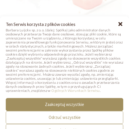
Ten Serwis korzysta z plików cookies
DINOZAURY
PRYWATNE:
Barbara Luijckx sp. z o. o. (dalej: Spółka) jako administrator danych
WALENTYNKI
osobowych przetwarza Twoje dane osobowe, stosując pliki cookie, które są
Zdjęcie
umieszczane na Twoim urządzeniu, z którego korzystasz, w celu
zapewnienia prawidłowego funkcjonowania Serwisu, w którym jesteś oraz
Zdjęcie
Receptura
w celach statystycznych, a także marketingowych. Możesz zarządzać
swoimi preferencjami w zakresie wykorzystania przez Spółkę plików
cookies dzięki wybraniu odpowiedniego przycisku. Jeżeli wybierzesz
„Zaakceptuj wszystkie” wyrażasz zgodę na stosowanie wszystkich cookies
działających na stronie. Jeżeli wybierzesz, „Odrzuć wszystkie” nie wyrażasz
zgody na stosowanie żadnych cookies. Jeżeli wybierzesz „Zarządzaj
cookies” wyrażasz zgodę na stosowanie niektórych cookies zgodnie ze
PODOBNE PRODUKTY
swoimi preferencjami. Możesz zawsze wycofać zgodę, np. zmieniając
ustawienia cookies, usuwając je lub zmieniając ustawienia przeglądarki.
Więcej informacji o korzystaniu z cookies oraz o zasadach przetwarzania
Poniżej prezentujemy produkty, które mogą
danych osobowych przez Spółkę, w tym o przysługujących Ci
uprawnieniach, znajdziesz w
Ogólnych Warunkach Serwisu
.
Państwa zainteresować.
Zaakceptuj wszystkie
Odrzuć wszystkie