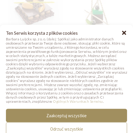
Ten Serwis korzysta z plików cookies
Barbara Luijckx sp. z o. o. (dalej: Spółka) jako administrator danych
osobowych przetwarza Twoje dane osobowe, stosując pliki cookie, które są
umieszczane na Twoim urządzeniu, z którego korzystasz, w celu
KAWOWE SAFARI
DESER ROYAL
zapewnienia prawidłowego funkcjonowania Serwisu, w którym jesteś oraz
w celach statystycznych, a także marketingowych. Możesz zarządzać
swoimi preferencjami w zakresie wykorzystania przez Spółkę plików
Zdjęcie
Zdjęcie
Receptura
cookies dzięki wybraniu odpowiedniego przycisku. Jeżeli wybierzesz
„Zaakceptuj wszystkie” wyrażasz zgodę na stosowanie wszystkich cookies
działających na stronie. Jeżeli wybierzesz, „Odrzuć wszystkie” nie wyrażasz
zgody na stosowanie żadnych cookies. Jeżeli wybierzesz „Zarządzaj
cookies” wyrażasz zgodę na stosowanie niektórych cookies zgodnie ze
swoimi preferencjami. Możesz zawsze wycofać zgodę, np. zmieniając
PODOBNE PRODUKTY
ustawienia cookies, usuwając je lub zmieniając ustawienia przeglądarki.
Więcej informacji o korzystaniu z cookies oraz o zasadach przetwarzania
danych osobowych przez Spółkę, w tym o przysługujących Ci
uprawnieniach, znajdziesz w
Ogólnych Warunkach Serwisu
.
Poniżej prezentujemy produkty, które mogą
Państwa zainteresować.
Zaakceptuj wszystkie
Odrzuć wszystkie