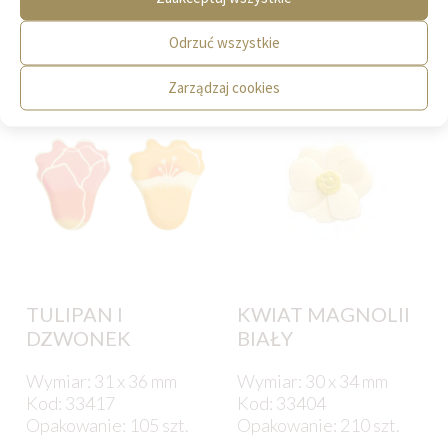
Poniżej prezentujemy produkty, które mogą
Odrzuć wszystkie
Państwa zainteresować.
Zarządzaj cookies
TULIPAN I
KWIAT MAGNOLII
DZWONEK
BIAŁY
Wymiar: 31 x 36 mm
Wymiar: 30 x 34 mm
Kod: 33417
Kod: 33404
Opakowanie: 105 szt.
Opakowanie: 210 szt.