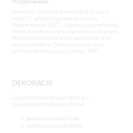
Przygotowanie:
Namoczyć żelatynę w wodzie(2). Z cukru,
wody(1) i glukozy ugotować syrop o
temperaturze 103°C. Dodać białą czekoladę,
mleko skondensowane i namoczoną żelatynę.
Na końcu dodać barwnik i wymieszać przy
użyciu blendera. Zamrożony tort oblać
polewą nabłyszczającą o temp. 30ᴼC .
DEKORACJE
Do udekorowania użyć dekoracji
czekoladowych Barbara Decor
Buenos Aires (kod 33738)
Kulki Florence (kod 33746)