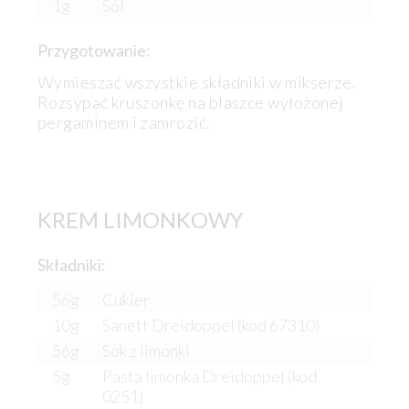
1g
Sól
Przygotowanie:
Wymieszać wszystkie składniki w mikserze.
Rozsypać kruszonkę na blaszce wyłożonej
pergaminem i zamrozić.
KREM LIMONKOWY
Składniki:
56g
Cukier
10g
Sanett Dreidoppel (kod 67310)
56g
Sok z limonki
5g
Pasta limonka Dreidoppel (kod
0251)