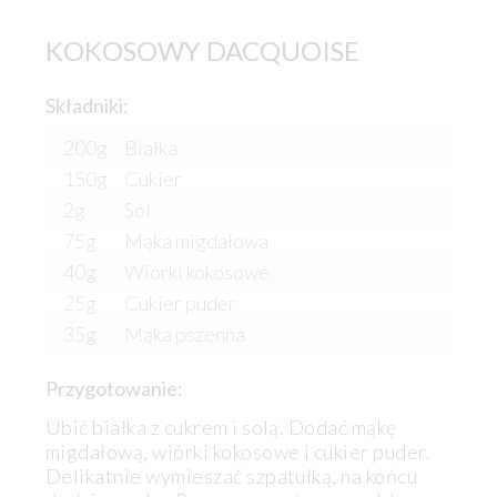
KOKOSOWY DACQUOISE
Składniki:
200g
Białka
150g
Cukier
2g
Sól
75g
Mąka migdałowa
40g
Wiórki kokosowe
25g
Cukier puder
35g
Mąka pszenna
Przygotowanie:
Ubić białka z cukrem i solą. Dodać mąkę
migdałową, wiórki kokosowe i cukier puder.
Delikatnie wymieszać szpatułką, na końcu