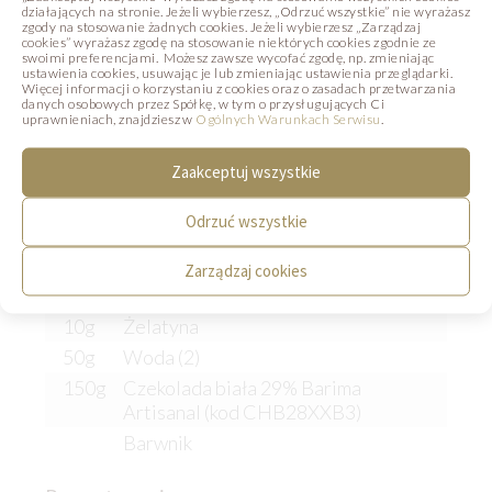
działających na stronie. Jeżeli wybierzesz, „Odrzuć wszystkie” nie wyrażasz
zgody na stosowanie żadnych cookies. Jeżeli wybierzesz „Zarządzaj
cookies” wyrażasz zgodę na stosowanie niektórych cookies zgodnie ze
swoimi preferencjami. Możesz zawsze wycofać zgodę, np. zmieniając
ustawienia cookies, usuwając je lub zmieniając ustawienia przeglądarki.
Więcej informacji o korzystaniu z cookies oraz o zasadach przetwarzania
POLEWA NABŁYSZCZAJĄCA
danych osobowych przez Spółkę, w tym o przysługujących Ci
uprawnieniach, znajdziesz w
Ogólnych Warunkach Serwisu
.
Składniki:
Zaakceptuj wszystkie
75g
Woda (1)
Odrzuć wszystkie
150g
Cukier
150g
Syrop glukozowy
Zarządzaj cookies
100g
Mleko skondensowane
10g
Żelatyna
50g
Woda (2)
150g
Czekolada biała 29% Barima
Artisanal (kod CHB28XXB3)
Barwnik