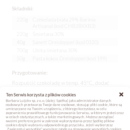
Składniki:
220g
Czekolada biała 29% Barima
Artisanal (kod CHB28XXB3)
220g
Śmietana 30%
40g
Sanett Dreidoppel (kod 0320)
700g
Ubita śmietana 30%
50g
Pasta kokos Dreidoppel (kod 199)
Przygotowanie:
Rozpuścić czekoladę w temp. 45ºC, dodać
zagotowaną śmietanę z Sanettem, ostudzić
Ten Serwis korzysta z plików cookies
do 35°C i delikatnie wymieszać z ubitą
Barbara Luijckx sp. z o. o. (dalej: Spółka) jako administrator danych
śmietaną i pastą kokosową. Połowę musu
osobowych przetwarza Twoje dane osobowe, stosując pliki cookie, które są
kokosowego nałożyć do formy silikonowej,
umieszczane na Twoim urządzeniu, z którego korzystasz, w celu
zapewnienia prawidłowego funkcjonowania Serwisu, w którym jesteś oraz
umieścić na nim zamrożony krem limonkowy,
w celach statystycznych, a także marketingowych. Możesz zarządzać
uzupełnić formę pozostałym musem
swoimi preferencjami w zakresie wykorzystania przez Spółkę plików
cookies dzięki wybraniu odpowiedniego przycisku. Jeżeli wybierzesz
kokosowym i przykryć kokosowym dacquoise.
„Zaakceptuj wszystkie” wyrażasz zgodę na stosowanie wszystkich cookies