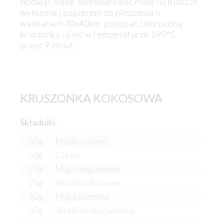
dodając mąkę. Rozsmarować masę na blaszce
wyłożonej papierem do pieczenia o
wymiarach 30x40cm, posypać zamrożoną
kruszonką i piec w temperaturze 190°C
przez 9 minut.
KRUSZONKA KOKOSOWA
Składniki:
50g
Masło (zimne)
50g
Cukier
25g
Mąka migdałowa
25g
Wiórki kokosowe
30g
Mąka pszenna
30g
Skrobia kukurydziana