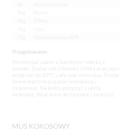
4g
Skórka z limonki
56g
Masło
56g
Żółtka
56g
Jajka
70g
Ubita śmietana 30%
Przygotowanie:
Wymieszać cukier z Sanettem i skórką z
limonki. Dodać sok z limonki, żółtka oraz jaja i
podgrzać do 83°C cały czas mieszając. Dodać
zimne masło oraz pastę limonkową i
zmiksować. Na końcu połączyć z ubitą
śmietaną. Wlać krem do foremek i zamrozić.
MUS KOKOSOWY