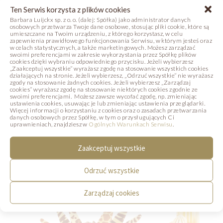
Ten Serwis korzysta z plików cookies
Barbara Luijckx sp. z o. o. (dalej: Spółka) jako administrator danych
osobowych przetwarza Twoje dane osobowe, stosując pliki cookie, które są
umieszczane na Twoim urządzeniu, z którego korzystasz, w celu
zapewnienia prawidłowego funkcjonowania Serwisu, w którym jesteś oraz
Ana Florencia Davila
w celach statystycznych, a także marketingowych. Możesz zarządzać
swoimi preferencjami w zakresie wykorzystania przez Spółkę plików
cookies dzięki wybraniu odpowiedniego przycisku. Jeżeli wybierzesz
„Zaakceptuj wszystkie” wyrażasz zgodę na stosowanie wszystkich cookies
działających na stronie. Jeżeli wybierzesz, „Odrzuć wszystkie” nie wyrażasz
Michał Świerad
zgody na stosowanie żadnych cookies. Jeżeli wybierzesz „Zarządzaj
cookies” wyrażasz zgodę na stosowanie niektórych cookies zgodnie ze
swoimi preferencjami. Możesz zawsze wycofać zgodę, np. zmieniając
ustawienia cookies, usuwając je lub zmieniając ustawienia przeglądarki.
Więcej informacji o korzystaniu z cookies oraz o zasadach przetwarzania
danych osobowych przez Spółkę, w tym o przysługujących Ci
PRZEJDŹ DO STRONY KURSU
uprawnieniach, znajdziesz w
Ogólnych Warunkach Serwisu
.
Zaakceptuj wszystkie
Odrzuć wszystkie
Zarządzaj cookies