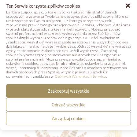
Ten Serwis korzysta z plików cookies
Barbara Luijckx sp. z o. o. (dalej: Spółka) jako administrator danych
osobowych przetwarza Twoje dane osobowe, stosując pliki cookie, które są
umieszczane na Twoim urządzeniu, z którego korzystasz, w celu
zapewnienia prawidłowego funkcjonowania Serwisu, w którym jesteś oraz
Ana Florencia Davila
w celach statystycznych, a także marketingowych. Możesz zarządzać
swoimi preferencjami w zakresie wykorzystania przez Spółkę plików
cookies dzięki wybraniu odpowiedniego przycisku. Jeżeli wybierzesz
„Zaakceptuj wszystkie” wyrażasz zgodę na stosowanie wszystkich cookies
działających na stronie. Jeżeli wybierzesz, „Odrzuć wszystkie” nie wyrażasz
Michał Świerad
zgody na stosowanie żadnych cookies. Jeżeli wybierzesz „Zarządzaj
cookies” wyrażasz zgodę na stosowanie niektórych cookies zgodnie ze
swoimi preferencjami. Możesz zawsze wycofać zgodę, np. zmieniając
ustawienia cookies, usuwając je lub zmieniając ustawienia przeglądarki.
Więcej informacji o korzystaniu z cookies oraz o zasadach przetwarzania
danych osobowych przez Spółkę, w tym o przysługujących Ci
PRZEJDŹ DO STRONY KURSU
uprawnieniach, znajdziesz w
Ogólnych Warunkach Serwisu
.
Zaakceptuj wszystkie
Odrzuć wszystkie
Zarządzaj cookies