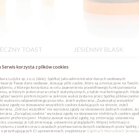
ECZNY TOAST
JESIENNY BLASK
e
Zdjęcie
 Serwis korzysta z plików cookies
bara Luijckx sp. z o. o. (dalej: Spółka) jako administrator danych osobowych
etwarza Twoje dane osobowe, stosując pliki cookie, które są umieszczane na Twoim
ądzeniu, z którego korzystasz, w celu zapewnienia prawidłowego funkcjonowania
wisu, w którym jesteś oraz w celach statystycznych, a także marketingowych. Moż
ządzać swoimi preferencjami w zakresie wykorzystania przez Spółkę plików cookie
ęki wybraniu odpowiedniego przycisku. Jeżeli wybierzesz „Zaakceptuj wszystkie”
ażasz zgodę na stosowanie wszystkich cookies działających na stronie. Jeżeli
ierzesz, „Odrzuć wszystkie” nie wyrażasz zgody na stosowanie żadnych cookies. Jeż
ierzesz „Zarządzaj cookies” wyrażasz zgodę na stosowanie niektórych cookies zgo
swoimi preferencjami. Możesz zawsze wycofać zgodę, np. zmieniając ustawienia
kies, usuwając je lub zmieniając ustawienia przeglądarki. Więcej informacji o
zystaniu z cookies oraz o zasadach przetwarzania danych osobowych przez Spółkę,
 o przysługujących Ci uprawnieniach, znajdziesz w
Ogólnych Warunkach Serwisu