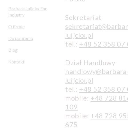
Barbara Luijckx For
Industry
Sekretariat
sekretariat@barbar
O firmie
luijckx.pl
Do pobrania
tel.:
+48 52 358 07
Blog
Dział Handlowy
Kontakt
handlowy@barbara
luijckx.pl
tel.:
+48 52 358 07
mobile:
+48 728 81
109
mobile:
+48 728 95
675