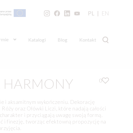
PL
EN
irmie
Katalogi
Blog
Kontakt
K HARMONY
0
mie i aksamitnym wykończeniu. Dekorację
Róży oraz Ołówki Liczi, które nadają całości
charakter i przyciągają uwagę swoją formą.
ć i finezję, tworząc efektowną propozycję na
rzyjęcia.