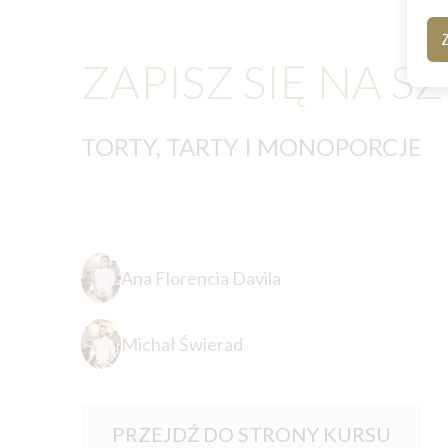
Z
ZAPISZ SIĘ NA S
TORTY, TARTY I MONOPORCJE
Ana Florencia Davila
Michał Świerad
PRZEJDŹ DO STRONY KURSU