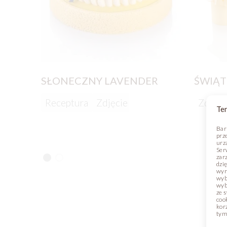
SŁONECZNY LAVENDER
ŚWIĄT
Receptura
Zdjęcie
Zdjęci
Ten
Bar
prz
urz
Ser
zar
dzi
wyr
wyb
wyb
ze 
coo
kor
tym