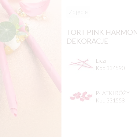
Zdjęcie
TORT PINK HARMON
DEKORACJE
Liczi
Kod 334590
PŁATKI RÓŻY
Kod 331558