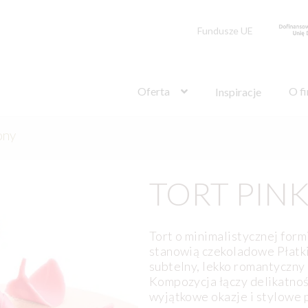
Fundusze UE
Szukaj:
Oferta
O f
Inspiracje
ony
TORT PIN
Tort o minimalistycznej for
stanowią czekoladowe Płatki 
subtelny, lekko romantyczny 
Kompozycja łączy delikatnoś
wyjątkowe okazje i stylowe p