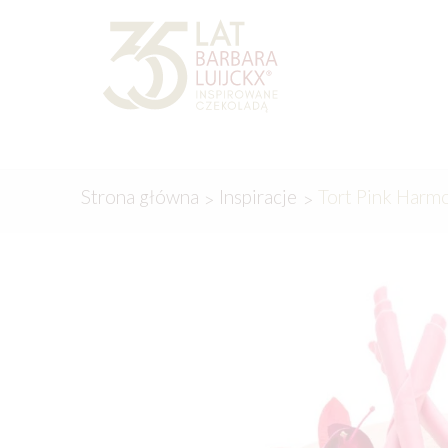
Przejdź
Przejdź
do
do
nawigacji
treści
Strona główna
Inspiracje
Tort Pink Harm