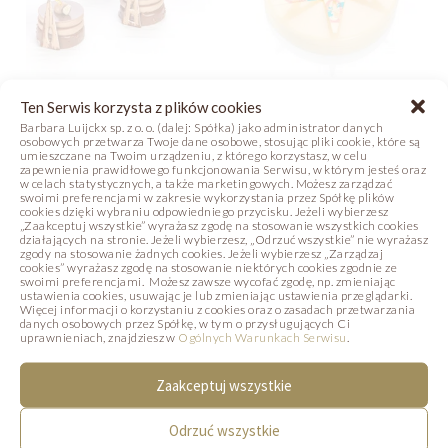
Ten Serwis korzysta z plików cookies
ORZECHOWY
BAIRES GRANDE
Barbara Luijckx sp. z o. o. (dalej: Spółka) jako administrator danych
LUKSUS
osobowych przetwarza Twoje dane osobowe, stosując pliki cookie, które są
umieszczane na Twoim urządzeniu, z którego korzystasz, w celu
Zdjęcie
Receptura
zapewnienia prawidłowego funkcjonowania Serwisu, w którym jesteś oraz
Zdjęcie
Receptura
w celach statystycznych, a także marketingowych. Możesz zarządzać
Film
swoimi preferencjami w zakresie wykorzystania przez Spółkę plików
cookies dzięki wybraniu odpowiedniego przycisku. Jeżeli wybierzesz
Film
„Zaakceptuj wszystkie” wyrażasz zgodę na stosowanie wszystkich cookies
działających na stronie. Jeżeli wybierzesz, „Odrzuć wszystkie” nie wyrażasz
zgody na stosowanie żadnych cookies. Jeżeli wybierzesz „Zarządzaj
cookies” wyrażasz zgodę na stosowanie niektórych cookies zgodnie ze
swoimi preferencjami. Możesz zawsze wycofać zgodę, np. zmieniając
ustawienia cookies, usuwając je lub zmieniając ustawienia przeglądarki.
Więcej informacji o korzystaniu z cookies oraz o zasadach przetwarzania
PODOBNE PRODUKTY
danych osobowych przez Spółkę, w tym o przysługujących Ci
uprawnieniach, znajdziesz w
Ogólnych Warunkach Serwisu
.
Poniżej prezentujemy produkty, które mogą
Zaakceptuj wszystkie
Państwa zainteresować.
Odrzuć wszystkie