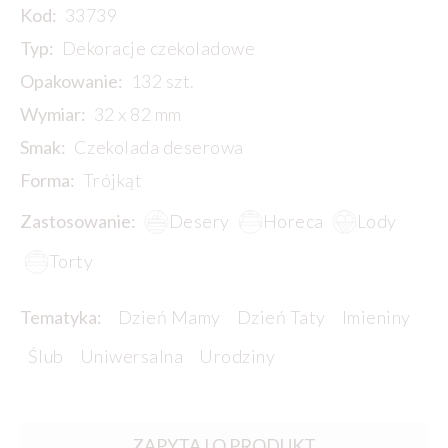
Kod:
33739
Typ:
Dekoracje czekoladowe
Opakowanie:
132 szt.
Wymiar:
32 x 82 mm
Smak:
Czekolada deserowa
Forma:
Trójkąt
Zastosowanie:
Desery
Horeca
Lody
Torty
Tematyka:
Dzień Mamy
Dzień Taty
Imieniny
Ślub
Uniwersalna
Urodziny
ZAPYTAJ O PRODUKT