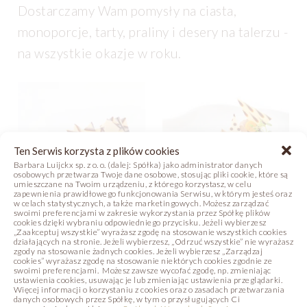
Dostarczamy Wam pomysły na ciasta,
monoporcje, tarty, praliny i desery na talerzu -
na wszystkie okazje w roku.
Ten Serwis korzysta z plików cookies
Barbara Luijckx sp. z o. o. (dalej: Spółka) jako administrator danych
osobowych przetwarza Twoje dane osobowe, stosując pliki cookie, które są
umieszczane na Twoim urządzeniu, z którego korzystasz, w celu
zapewnienia prawidłowego funkcjonowania Serwisu, w którym jesteś oraz
w celach statystycznych, a także marketingowych. Możesz zarządzać
swoimi preferencjami w zakresie wykorzystania przez Spółkę plików
cookies dzięki wybraniu odpowiedniego przycisku. Jeżeli wybierzesz
„Zaakceptuj wszystkie” wyrażasz zgodę na stosowanie wszystkich cookies
TARTA MARBLE
DESER GRILLAGE Z
działających na stronie. Jeżeli wybierzesz, „Odrzuć wszystkie” nie wyrażasz
ROKITNIKIEM
zgody na stosowanie żadnych cookies. Jeżeli wybierzesz „Zarządzaj
cookies” wyrażasz zgodę na stosowanie niektórych cookies zgodnie ze
Zdjęcie
Receptura
swoimi preferencjami. Możesz zawsze wycofać zgodę, np. zmieniając
Zdjęcie
Receptura
ustawienia cookies, usuwając je lub zmieniając ustawienia przeglądarki.
Więcej informacji o korzystaniu z cookies oraz o zasadach przetwarzania
danych osobowych przez Spółkę, w tym o przysługujących Ci