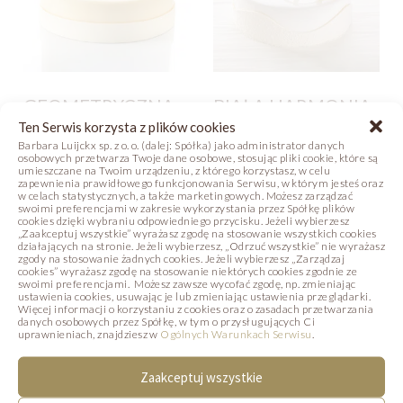
GEOMETRYCZNA
BIAŁA HARMONIA
DAMA
Ten Serwis korzysta z plików cookies
Zdjęcie
Receptura
Barbara Luijckx sp. z o. o. (dalej: Spółka) jako administrator danych
osobowych przetwarza Twoje dane osobowe, stosując pliki cookie, które są
Zdjęcie
Receptura
umieszczane na Twoim urządzeniu, z którego korzystasz, w celu
Film
zapewnienia prawidłowego funkcjonowania Serwisu, w którym jesteś oraz
w celach statystycznych, a także marketingowych. Możesz zarządzać
swoimi preferencjami w zakresie wykorzystania przez Spółkę plików
cookies dzięki wybraniu odpowiedniego przycisku. Jeżeli wybierzesz
„Zaakceptuj wszystkie” wyrażasz zgodę na stosowanie wszystkich cookies
działających na stronie. Jeżeli wybierzesz, „Odrzuć wszystkie” nie wyrażasz
zgody na stosowanie żadnych cookies. Jeżeli wybierzesz „Zarządzaj
PODOBNE PRODUKTY
cookies” wyrażasz zgodę na stosowanie niektórych cookies zgodnie ze
swoimi preferencjami. Możesz zawsze wycofać zgodę, np. zmieniając
ustawienia cookies, usuwając je lub zmieniając ustawienia przeglądarki.
Poniżej prezentujemy produkty, które mogą
Więcej informacji o korzystaniu z cookies oraz o zasadach przetwarzania
danych osobowych przez Spółkę, w tym o przysługujących Ci
uprawnieniach, znajdziesz w
Ogólnych Warunkach Serwisu
.
Państwa zainteresować.
Zaakceptuj wszystkie