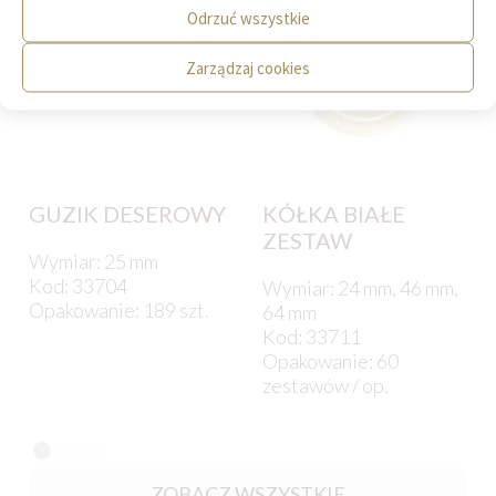
Odrzuć wszystkie
Zarządzaj cookies
GUZIK DESEROWY
KÓŁKA BIAŁE
ZESTAW
Wymiar: 25 mm
Kod: 33704
Wymiar: 24 mm, 46 mm,
Opakowanie: 189 szt.
64 mm
Kod: 33711
Opakowanie: 60
zestawów / op.
ZOBACZ WSZYSTKIE