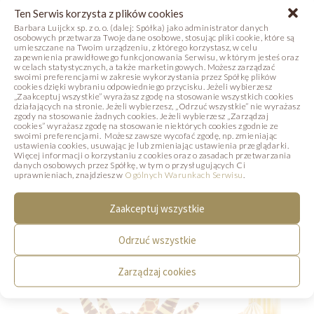
Ten Serwis korzysta z plików cookies
Barbara Luijckx sp. z o. o. (dalej: Spółka) jako administrator danych
osobowych przetwarza Twoje dane osobowe, stosując pliki cookie, które są
umieszczane na Twoim urządzeniu, z którego korzystasz, w celu
zapewnienia prawidłowego funkcjonowania Serwisu, w którym jesteś oraz
Ana Florencia Davila
w celach statystycznych, a także marketingowych. Możesz zarządzać
swoimi preferencjami w zakresie wykorzystania przez Spółkę plików
cookies dzięki wybraniu odpowiedniego przycisku. Jeżeli wybierzesz
„Zaakceptuj wszystkie” wyrażasz zgodę na stosowanie wszystkich cookies
działających na stronie. Jeżeli wybierzesz, „Odrzuć wszystkie” nie wyrażasz
Michał Świerad
zgody na stosowanie żadnych cookies. Jeżeli wybierzesz „Zarządzaj
cookies” wyrażasz zgodę na stosowanie niektórych cookies zgodnie ze
swoimi preferencjami. Możesz zawsze wycofać zgodę, np. zmieniając
ustawienia cookies, usuwając je lub zmieniając ustawienia przeglądarki.
Więcej informacji o korzystaniu z cookies oraz o zasadach przetwarzania
danych osobowych przez Spółkę, w tym o przysługujących Ci
PRZEJDŹ DO STRONY KURSU
uprawnieniach, znajdziesz w
Ogólnych Warunkach Serwisu
.
Zaakceptuj wszystkie
Odrzuć wszystkie
Zarządzaj cookies