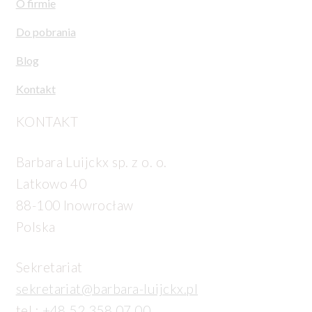
O firmie
Do pobrania
Blog
Kontakt
KONTAKT
Barbara Luijckx sp. z o. o.
Latkowo 40
88-100 Inowrocław
Polska
Sekretariat
sekretariat@barbara-luijckx.pl
tel.:
+48 52 358 07 00