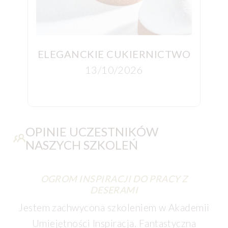
AZ NA
ELEGANCKIE CUKIERNICTWO
ŚWI
13/10/2026
OPINIE UCZESTNIKÓW
NASZYCH SZKOLEŃ
OGROM INSPIRACJI DO PRACY Z
DESERAMI
Jestem zachwycona szkoleniem w Akademii
Umiejętności Inspiracja. Fantastyczna