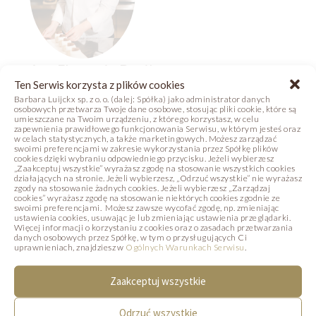
Ana Florencia Davila
Ten Serwis korzysta z plików cookies
Barbara Luijckx sp. z o. o. (dalej: Spółka) jako administrator danych
Pastry Chef w Barbara Luijckx, kieruje
osobowych przetwarza Twoje dane osobowe, stosując pliki cookie, które są
umieszczane na Twoim urządzeniu, z którego korzystasz, w celu
zapewnienia prawidłowego funkcjonowania Serwisu, w którym jesteś oraz
pracą Akademii Umiejętności Inspiracja.
w celach statystycznych, a także marketingowych. Możesz zarządzać
swoimi preferencjami w zakresie wykorzystania przez Spółkę plików
Ana jest niezwykle utalentowaną i
cookies dzięki wybraniu odpowiedniego przycisku. Jeżeli wybierzesz
„Zaakceptuj wszystkie” wyrażasz zgodę na stosowanie wszystkich cookies
ambitną mistrzynią cukiernictwa.
działających na stronie. Jeżeli wybierzesz, „Odrzuć wszystkie” nie wyrażasz
zgody na stosowanie żadnych cookies. Jeżeli wybierzesz „Zarządzaj
Pochodzi z Argentyny. W swojej pracy
cookies” wyrażasz zgodę na stosowanie niektórych cookies zgodnie ze
swoimi preferencjami. Możesz zawsze wycofać zgodę, np. zmieniając
łamie standardy i stereotypy – łączy
ustawienia cookies, usuwając je lub zmieniając ustawienia przeglądarki.
Więcej informacji o korzystaniu z cookies oraz o zasadach przetwarzania
danych osobowych przez Spółkę, w tym o przysługujących Ci
nietypowe smaki i składniki, tworząc
uprawnieniach, znajdziesz w
Ogólnych Warunkach Serwisu
.
nowatorskie koncepcje receptur. Uwielbia
Zaakceptuj wszystkie
cukiernictwo wegańskie i jest świetną
specjalistką w tym zakresie.
Odrzuć wszystkie