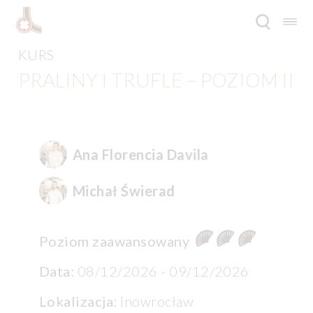
Przejdź
Przejdź
do
do
nawigacji
treści
KURS
Rozwi
Oferta
PRALINY I TRUFLE – POZIOM II
menu
poto
Inspiracje
Rozwi
O firmie
menu
Ana Florencia Davila
poto
Katalogi
Michał Świerad
Kontakt
Poziom zaawansowany
Blog
Data:
08/12/2026 - 09/12/2026
Lokalizacja:
Inowrocław