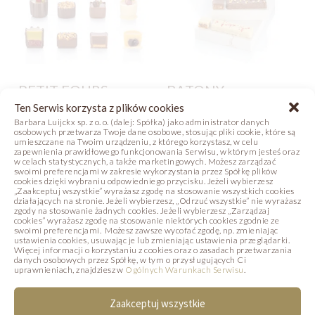
PETIT FOURS
BATONY
Ten Serwis korzysta z plików cookies
Zdjęcie
Receptura
Zdjęcie
Receptura
Barbara Luijckx sp. z o. o. (dalej: Spółka) jako administrator danych
osobowych przetwarza Twoje dane osobowe, stosując pliki cookie, które są
umieszczane na Twoim urządzeniu, z którego korzystasz, w celu
zapewnienia prawidłowego funkcjonowania Serwisu, w którym jesteś oraz
w celach statystycznych, a także marketingowych. Możesz zarządzać
swoimi preferencjami w zakresie wykorzystania przez Spółkę plików
cookies dzięki wybraniu odpowiedniego przycisku. Jeżeli wybierzesz
„Zaakceptuj wszystkie” wyrażasz zgodę na stosowanie wszystkich cookies
działających na stronie. Jeżeli wybierzesz, „Odrzuć wszystkie” nie wyrażasz
PODOBNE PRODUKTY
zgody na stosowanie żadnych cookies. Jeżeli wybierzesz „Zarządzaj
cookies” wyrażasz zgodę na stosowanie niektórych cookies zgodnie ze
swoimi preferencjami. Możesz zawsze wycofać zgodę, np. zmieniając
Poniżej prezentujemy produkty, które mogą
ustawienia cookies, usuwając je lub zmieniając ustawienia przeglądarki.
Więcej informacji o korzystaniu z cookies oraz o zasadach przetwarzania
Państwa zainteresować.
danych osobowych przez Spółkę, w tym o przysługujących Ci
uprawnieniach, znajdziesz w
Ogólnych Warunkach Serwisu
.
Zaakceptuj wszystkie