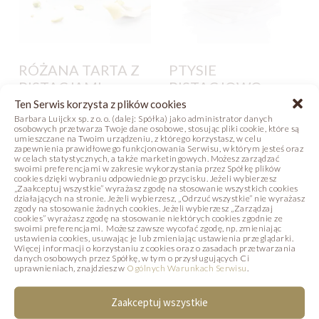
RÓŻANA TARTA Z
PTYSIE
PISTACJAMI
PISTACJOWO-
PORZECZKOWE
Ten Serwis korzysta z plików cookies
Zdjęcie
Receptura
Barbara Luijckx sp. z o. o. (dalej: Spółka) jako administrator danych
osobowych przetwarza Twoje dane osobowe, stosując pliki cookie, które są
Zdjęcie
Receptura
umieszczane na Twoim urządzeniu, z którego korzystasz, w celu
zapewnienia prawidłowego funkcjonowania Serwisu, w którym jesteś oraz
w celach statystycznych, a także marketingowych. Możesz zarządzać
swoimi preferencjami w zakresie wykorzystania przez Spółkę plików
cookies dzięki wybraniu odpowiedniego przycisku. Jeżeli wybierzesz
„Zaakceptuj wszystkie” wyrażasz zgodę na stosowanie wszystkich cookies
działających na stronie. Jeżeli wybierzesz, „Odrzuć wszystkie” nie wyrażasz
zgody na stosowanie żadnych cookies. Jeżeli wybierzesz „Zarządzaj
cookies” wyrażasz zgodę na stosowanie niektórych cookies zgodnie ze
swoimi preferencjami. Możesz zawsze wycofać zgodę, np. zmieniając
PODOBNE PRODUKTY
ustawienia cookies, usuwając je lub zmieniając ustawienia przeglądarki.
Więcej informacji o korzystaniu z cookies oraz o zasadach przetwarzania
danych osobowych przez Spółkę, w tym o przysługujących Ci
Poniżej prezentujemy produkty, które mogą
uprawnieniach, znajdziesz w
Ogólnych Warunkach Serwisu
.
Państwa zainteresować.
Zaakceptuj wszystkie