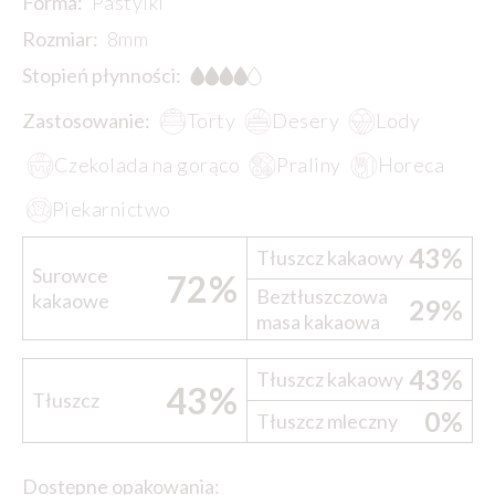
Forma:
Pastylki
Rozmiar:
8mm
Stopień płynności:
Zastosowanie:
Torty
Desery
Lody
Czekolada na gorąco
Praliny
Horeca
Piekarnictwo
43%
Tłuszcz kakaowy
Surowce
72%
Beztłuszczowa
kakaowe
29%
masa kakaowa
43%
Tłuszcz kakaowy
43%
Tłuszcz
0%
Tłuszcz mleczny
Dostępne opakowania: