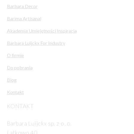
Barbara Decor
Barima Artisanal
Akademia Umiejętności Inspiracja
Barbara Luijckx For Industry
O firmie
Do pobrania
Blog
Kontakt
KONTAKT
Barbara Luijckx sp. z o. o.
Latkowo 40