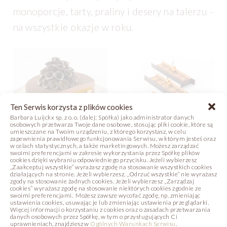
monoporcje, tarty, praliny i desery na talerzu -
na wszystkie okazje w roku.
Ten Serwis korzysta z plików cookies
Barbara Luijckx sp. z o. o. (dalej: Spółka) jako administrator danych
osobowych przetwarza Twoje dane osobowe, stosując pliki cookie, które są
umieszczane na Twoim urządzeniu, z którego korzystasz, w celu
zapewnienia prawidłowego funkcjonowania Serwisu, w którym jesteś oraz
w celach statystycznych, a także marketingowych. Możesz zarządzać
swoimi preferencjami w zakresie wykorzystania przez Spółkę plików
TORT NO. 56
MONO ROYAL
cookies dzięki wybraniu odpowiedniego przycisku. Jeżeli wybierzesz
„Zaakceptuj wszystkie” wyrażasz zgodę na stosowanie wszystkich cookies
COFFEE
działających na stronie. Jeżeli wybierzesz, „Odrzuć wszystkie” nie wyrażasz
zgody na stosowanie żadnych cookies. Jeżeli wybierzesz „Zarządzaj
Zdjęcie
Receptura
cookies” wyrażasz zgodę na stosowanie niektórych cookies zgodnie ze
Zdjęcie
Receptura
swoimi preferencjami. Możesz zawsze wycofać zgodę, np. zmieniając
ustawienia cookies, usuwając je lub zmieniając ustawienia przeglądarki.
Więcej informacji o korzystaniu z cookies oraz o zasadach przetwarzania
danych osobowych przez Spółkę, w tym o przysługujących Ci
uprawnieniach, znajdziesz w
Ogólnych Warunkach Serwisu
.