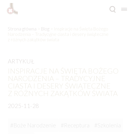
Przejdź
Przejdź
do
do
nawigacji
treści
Rozwi
Oferta
Strona główna
>
Blog
> Inspiracje na Święta Bożego
menu
Narodzenia – Tradycyjne ciasta i desery świąteczne
poto
z różnych zakątków świata
Inspiracje
Rozwi
O firmie
ARTYKUŁ
menu
INSPIRACJE NA ŚWIĘTA BOŻEGO
poto
Katalogi
NARODZENIA – TRADYCYJNE
CIASTA I DESERY ŚWIĄTECZNE
Kontakt
Z RÓŻNYCH ZAKĄTKÓW ŚWIATA
2025-11-28
Blog
EN
#Boże Narodzenie
#Receptura
#Szkolenia