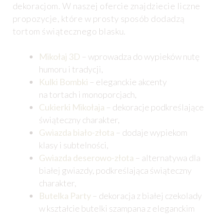
dekoracjom. W naszej ofercie znajdziecie liczne
propozycje, które w prosty sposób dodadzą
tortom świątecznego blasku.
Mikołaj 3D
– wprowadza do wypieków nutę
humoru i tradycji,
Kulki Bombki
– eleganckie akcenty
na tortach i monoporcjach,
Cukierki Mikołaja
– dekoracje podkreślające
świąteczny charakter,
Gwiazda biało-złota
– dodaje wypiekom
klasy i subtelności,
Gwiazda deserowo-złota
– alternatywa dla
białej gwiazdy, podkreślająca świąteczny
charakter,
Butelka Party
– dekoracja z białej czekolady
w kształcie butelki szampana z eleganckim