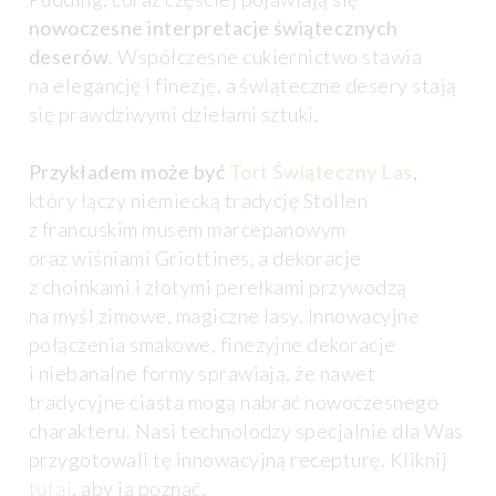
nowoczesne interpretacje świątecznych
deserów
. Współczesne cukiernictwo stawia
na elegancję i finezję, a świąteczne desery stają
się prawdziwymi dziełami sztuki.
Przykładem może być
Tort Świąteczny Las
,
który łączy niemiecką tradycję Stollen
z francuskim musem marcepanowym
oraz wiśniami Griottines, a dekoracje
z choinkami i złotymi perełkami przywodzą
na myśl zimowe, magiczne lasy. Innowacyjne
połączenia smakowe, finezyjne dekoracje
i niebanalne formy sprawiają, że nawet
tradycyjne ciasta mogą nabrać nowoczesnego
charakteru. Nasi technolodzy specjalnie dla Was
przygotowali tę innowacyjną recepturę. Kliknij
tutaj
,
aby ją poznać.