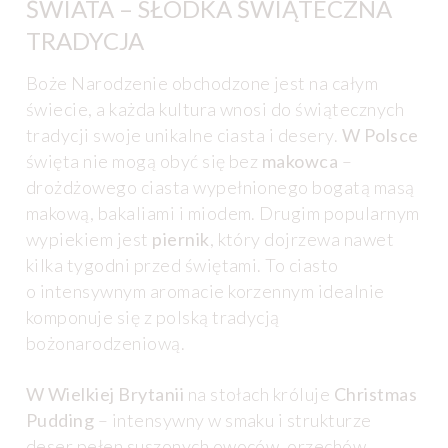
ŚWIATA – SŁODKA ŚWIĄTECZNA
TRADYCJA
Boże Narodzenie obchodzone jest na całym
świecie, a każda kultura wnosi do świątecznych
tradycji swoje unikalne ciasta i desery.
W Polsce
święta nie mogą obyć się bez
makowca
–
drożdżowego ciasta wypełnionego bogatą masą
makową, bakaliami i miodem. Drugim popularnym
wypiekiem jest
piernik
, który dojrzewa nawet
kilka tygodni przed świętami. To ciasto
o intensywnym aromacie korzennym idealnie
komponuje się z polską tradycją
bożonarodzeniową.
W Wielkiej Brytanii
na stołach króluje
Christmas
Pudding
– intensywny w smaku i strukturze
deser pełen suszonych owoców, orzechów,