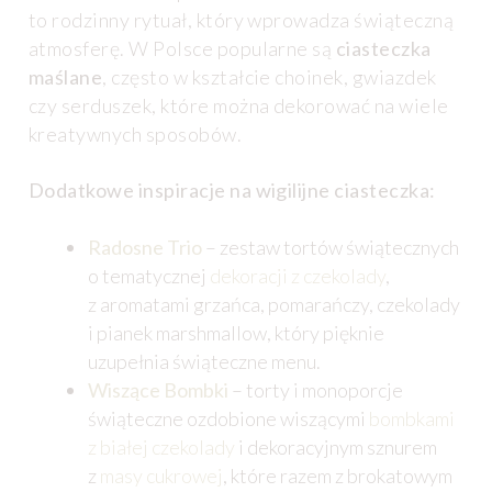
to rodzinny rytuał, który wprowadza świąteczną
atmosferę. W Polsce popularne są
ciasteczka
maślane
, często w kształcie choinek, gwiazdek
czy serduszek, które można dekorować na wiele
kreatywnych sposobów.
Dodatkowe inspiracje na wigilijne ciasteczka:
Radosne Trio
– zestaw tortów świątecznych
o tematycznej
dekoracji z czekolady
,
z aromatami grzańca, pomarańczy, czekolady
i pianek marshmallow, który pięknie
uzupełnia świąteczne menu.
Wiszące Bombki
– torty i monoporcje
świąteczne ozdobione wiszącymi
bombkami
z białej czekolady
i dekoracyjnym sznurem
z
masy cukrowej
, które razem z brokatowym