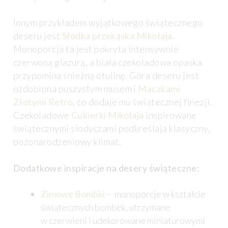
Innym przykładem wyjątkowego świątecznego
deseru jest
Słodka przekąska Mikołaja
.
Monoporcja ta jest pokryta intensywnie
czerwoną glazurą, a biała czekoladowa opaska
przypomina śnieżną otulinę. Góra deseru jest
ozdobiona puszystym musem i
Maczkami
Złotymi Retro
, co dodaje mu świątecznej finezji.
Czekoladowe
Cukierki Mikołaja
inspirowane
świątecznymi słodyczami podkreślają klasyczny,
bożonarodzeniowy klimat.
Dodatkowe inspiracje na desery świąteczne:
Zimowe Bombki
– monoporcje w kształcie
świątecznych bombek, utrzymane
w czerwieni i udekorowane miniaturowymi