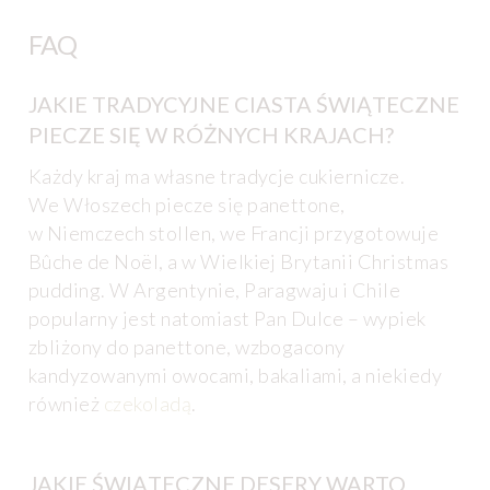
FAQ
JAKIE TRADYCYJNE CIASTA ŚWIĄTECZNE
PIECZE SIĘ W RÓŻNYCH KRAJACH?
Każdy kraj ma własne tradycje cukiernicze.
We Włoszech piecze się panettone,
w Niemczech stollen, we Francji przygotowuje
Bûche de Noël, a w Wielkiej Brytanii Christmas
pudding. W Argentynie, Paragwaju i Chile
popularny jest natomiast Pan Dulce – wypiek
zbliżony do panettone, wzbogacony
kandyzowanymi owocami, bakaliami, a niekiedy
również
czekoladą
.
JAKIE ŚWIĄTECZNE DESERY WARTO