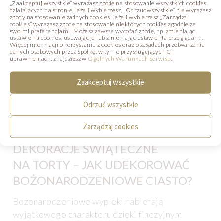
„Zaakceptuj wszystkie” wyrażasz zgodę na stosowanie wszystkich cookies
z aromatami grzańca, pomarańczy, czekolady
działających na stronie. Jeżeli wybierzesz, „Odrzuć wszystkie” nie wyrażasz
i pianek marshmallow, który pięknie
zgody na stosowanie żadnych cookies. Jeżeli wybierzesz „Zarządzaj
cookies” wyrażasz zgodę na stosowanie niektórych cookies zgodnie ze
uzupełnia świąteczne menu.
swoimi preferencjami. Możesz zawsze wycofać zgodę, np. zmieniając
ustawienia cookies, usuwając je lub zmieniając ustawienia przeglądarki.
Wiszące Bombki
– torty i monoporcje
Więcej informacji o korzystaniu z cookies oraz o zasadach przetwarzania
danych osobowych przez Spółkę, w tym o przysługujących Ci
świąteczne ozdobione wiszącymi
bombkami
uprawnieniach, znajdziesz w
Ogólnych Warunkach Serwisu
.
z białej czekolady
i dekoracyjnym sznurem
z
masy cukrowej
, które razem z brokatowym
Zaakceptuj wszystkie
wykończeniem tworzą efektowną,
Odrzuć wszystkie
świąteczną prezentację.
Zarządzaj cookies
DEKORACJE ŚWIĄTECZNE
NA TORTY – JAK UDEKOROWAĆ
BOŻONARODZENIOWE CIASTO?
Bożonarodzeniowe wypieki nabierają
wyjątkowego charakteru dzięki finezyjnym