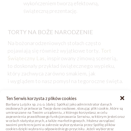
wykończeniem tworzą efektowną,
świąteczną prezentację.
TORTY NA BOŻE NARODZENIE
Na bożonarodzeniowych stołach często
pojawiają się również wyjątkowe torty.
Tort
Świąteczny Las
, inspirowany zimową scenerią,
to doskonały przykład świątecznego wypieku,
który zachwyca zarówno smakiem, jak
i wyglądem to nasz pomysł na tegoroczne święta.
Dodatkowe inspiracje na bożonarodzeniowe
Ten Serwis korzysta z plików cookies
torty:
Barbara Luijckx sp. z o. o. (dalej: Spółka) jako administrator danych
osobowych przetwarza Twoje dane osobowe, stosując pliki cookie, które są
umieszczane na Twoim urządzeniu, z którego korzystasz, w celu
zapewnienia prawidłowego funkcjonowania Serwisu, w którym jesteś oraz
Radosne Trio
– zestaw tortów świątecznych
w celach statystycznych, a także marketingowych. Możesz zarządzać
swoimi preferencjami w zakresie wykorzystania przez Spółkę plików
o tematycznej
dekoracji z czekolady
,
cookies dzięki wybraniu odpowiedniego przycisku. Jeżeli wybierzesz