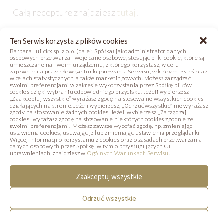
Całą recepturę znajdziesz
tutaj
.
Każdy z tych przepisów można dostosować
Ten Serwis korzysta z plików cookies
do indywidualnych preferencji klientów, a ich
Barbara Luijckx sp. z o. o. (dalej: Spółka) jako administrator danych
osobowych przetwarza Twoje dane osobowe, stosując pliki cookie, które są
przygotowanie to doskonała okazja
umieszczane na Twoim urządzeniu, z którego korzystasz, w celu
zapewnienia prawidłowego funkcjonowania Serwisu, w którym jesteś oraz
do eksperymentowania z dekoracjami
w celach statystycznych, a także marketingowych. Możesz zarządzać
swoimi preferencjami w zakresie wykorzystania przez Spółkę plików
i dodatkami.
cookies dzięki wybraniu odpowiedniego przycisku. Jeżeli wybierzesz
„Zaakceptuj wszystkie” wyrażasz zgodę na stosowanie wszystkich cookies
działających na stronie. Jeżeli wybierzesz, „Odrzuć wszystkie” nie wyrażasz
zgody na stosowanie żadnych cookies. Jeżeli wybierzesz „Zarządzaj
cookies” wyrażasz zgodę na stosowanie niektórych cookies zgodnie ze
NADZIENIE DO PRALIN – POMYSŁY
swoimi preferencjami. Możesz zawsze wycofać zgodę, np. zmieniając
ustawienia cookies, usuwając je lub zmieniając ustawienia przeglądarki.
Więcej informacji o korzystaniu z cookies oraz o zasadach przetwarzania
NA WYJĄTKOWE SMAKI
danych osobowych przez Spółkę, w tym o przysługujących Ci
uprawnieniach, znajdziesz w
Ogólnych Warunkach Serwisu
.
CZEKOLADEK
Zaakceptuj wszystkie
Sercem każdej pralinowej czekoladki jest jej
nadzienie. Oto kilka propozycji, które mogą stać
Odrzuć wszystkie
się hitem w Twojej ofercie: