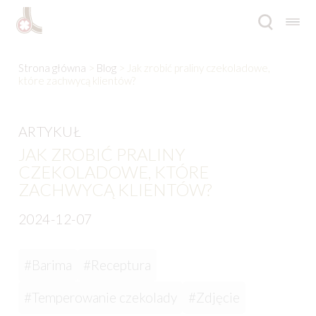
Przejdź
Przejdź
do
do
nawigacji
treści
Rozwi
Oferta
Strona główna
>
Blog
> Jak zrobić praliny czekoladowe,
menu
które zachwycą klientów?
poto
Inspiracje
ARTYKUŁ
Rozwi
O firmie
menu
JAK ZROBIĆ PRALINY
poto
CZEKOLADOWE, KTÓRE
Katalogi
ZACHWYCĄ KLIENTÓW?
Kontakt
2024-12-07
Blog
#Barima
#Receptura
EN
#Temperowanie czekolady
#Zdjęcie